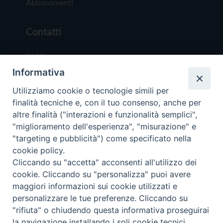
Abbonamenti
Contatti
Chi Siamo
Informativa
Redazione
Scrivici
Utilizziamo cookie o tecnologie simili per
finalità tecniche e, con il tuo consenso, anche per
altre finalità ("interazioni e funzionalità semplici",
"miglioramento dell'esperienza", "misurazione" e
"targeting e pubblicità") come specificato nella
cookie policy.
Copyright © 2019 - Tutti i diritti riservati - Vit
Cliccando su "accetta" acconsenti all'utilizzo dei
Trentina Editrice
cookie. Cliccando su "personalizza" puoi avere
maggiori informazioni sui cookie utilizzati e
Privacy Policy
personalizzare le tue preferenze. Cliccando su
Torna all'inizi
"rifiuta" o chiudendo questa informativa proseguirai
la navigazione installando i soli cookie tecnici.