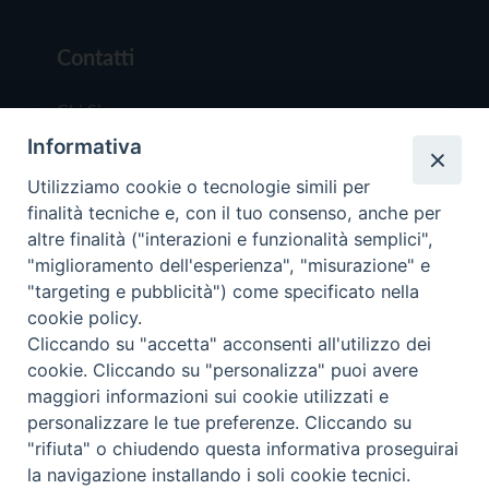
Contatti
Chi Siamo
Informativa
Redazione
Scrivici
Utilizziamo cookie o tecnologie simili per
finalità tecniche e, con il tuo consenso, anche per
altre finalità ("interazioni e funzionalità semplici",
"miglioramento dell'esperienza", "misurazione" e
"targeting e pubblicità") come specificato nella
cookie policy.
Copyright © 2019 - Tutti i diritti riservati - Vit
Cliccando su "accetta" acconsenti all'utilizzo dei
Trentina Editrice
cookie. Cliccando su "personalizza" puoi avere
maggiori informazioni sui cookie utilizzati e
Privacy Policy
personalizzare le tue preferenze. Cliccando su
Torna all'inizi
"rifiuta" o chiudendo questa informativa proseguirai
la navigazione installando i soli cookie tecnici.