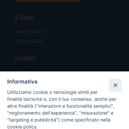
E-Shop
Vendita Online
Abbonamenti
Contatti
Chi Siamo
Informativa
Redazione
Scrivici
Utilizziamo cookie o tecnologie simili per
finalità tecniche e, con il tuo consenso, anche per
altre finalità ("interazioni e funzionalità semplici",
"miglioramento dell'esperienza", "misurazione" e
"targeting e pubblicità") come specificato nella
cookie policy.
Copyright © 2019 - Tutti i diritti riservati - Vit