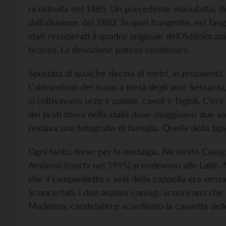
ricostruita nel 1885. Un precedente manufatto, de
dall’alluvione del 1882. In quel frangente, nel fan
stati recuperati il quadro originale dell’Addolorat
bronzo. La devozione poteva continuare.
Spostata di qualche decina di metri, in prossimità d
L’abbandono del maso a metà degli anni Sessanta,
si coltivavano orzo e patate, cavoli e fagioli. C’e
dei prati finiva nella stalla dove muggivano due vac
restava una fotografia di famiglia. Quella della lap
Ogni tanto, forse per la nostalgia, Nicoletto Cas
Ambrosi (morta nel 1995) scendevano alle Laite. N
che il campaniletto a vela della cappella era senza
Sconcertati, i due anziani coniugi, scoprirono che
Madonna, candelabri e scardinato la cassetta del