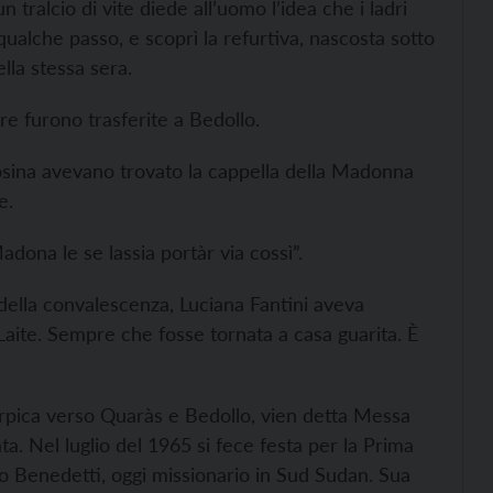
n tralcio di vite diede all’uomo l’idea che i ladri
qualche passo, e scoprì la refurtiva, nascosta sotto
ella stessa sera.
cre furono trasferite a Bedollo.
osina avevano trovato la cappella della Madonna
e.
dona le se lassia portàr via cossì”.
e della convalescenza, Luciana Fantini aveva
 Laite. Sempre che fosse tornata a casa guarita. È
nerpica verso Quaràs e Bedollo, vien detta Messa
a. Nel luglio del 1965 si fece festa per la Prima
Benedetti, oggi missionario in Sud Sudan. Sua