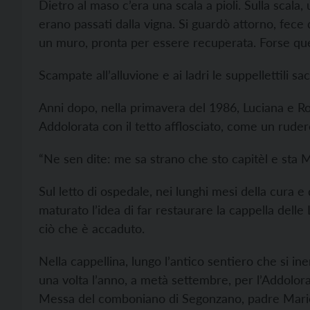
Dietro al maso c’era una scala a pioli. Sulla scala, u
erano passati dalla vigna. Si guardò attorno, fece 
un muro, pronta per essere recuperata. Forse qu
Scampate all’alluvione e ai ladri le suppellettili sa
Anni dopo, nella primavera del 1986, Luciana e R
Addolorata con il tetto afflosciato, come un ruder
“Ne sen dite: me sa strano che sto capitèl e sta Ma
Sul letto di ospedale, nei lunghi mesi della cura 
maturato l’idea di far restaurare la cappella delle
ciò che è accaduto.
Nella cappellina, lungo l’antico sentiero che si i
una volta l’anno, a metà settembre, per l’Addolorat
Messa del comboniano di Segonzano, padre Mario 