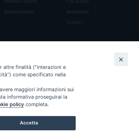
Vendita Online
Chi Siamo
Abbonamenti
Redazione
Scrivici
altre finalità ("interazioni e
cità") come specificato nella
 avere maggiori informazioni sui
sta informativa proseguirai la
kie policy
completa.
Torna all'inizio
Accetta
Preferenze Cookie