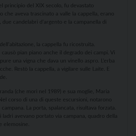
l principio del XIX secolo, fu devastato
go che aveva trascinato a valle la cappella, erano
a, due candelabri d’argento e la campanella di
ell’abitazione, la cappella fu ricostruita.
 causò pian piano anche il degrado dei campi. Vi
ra pure una vigna che dava un vinello aspro. L’erba
che. Restò la cappella, a vigilare sulle Laite. E
ide.
agranda (che morì nel 1989) e sua moglie, Maria
el corso di una di queste escursioni, notarono
 campana. La porta, spalancata, risultava forzata.
 i ladri avevano portato via campana, quadro della
le elemosine.