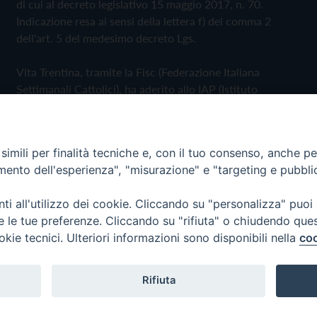
di cui al decreto legislativo 15 maggio 2017, n. 70.
Indicazione resa ai sensi della lettera f) del comma 2
dell'art. 5 del medesimo decreto Lgs.
Vita Trentina, tramite la Fisc (Federazione Italiana
Settimanali Cattolici), ha aderito allo IAP (Istituto
dell'Autodisciplina Pubblicitaria) accettando il Codice di
Autodisciplina della Comunicazione Commerciale
imili per finalità tecniche e, con il tuo consenso, anche per 
Privacy Policy
Cookie Policy
amento dell'esperienza", "misurazione" e "targeting e pubbli
i all'utilizzo dei cookie. Cliccando su "personalizza" puoi
 Trentina Editrice
re le tue preferenze. Cliccando su "rifiuta" o chiudendo que
okie tecnici. Ulteriori informazioni sono disponibili nella
coo
Rifiuta