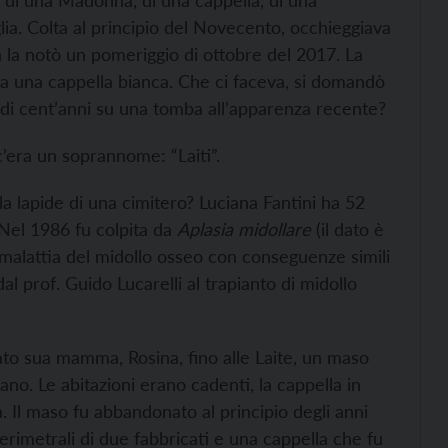
 di una Madonna, di una cappella, di una
lia. Colta al principio del Novecento, occhieggiava
a la notò un pomeriggio di ottobre del 2017. La
 a una cappella bianca. Che ci faceva, si domandò
o di cent’anni su una tomba all’apparenza recente?
’era un soprannome: “Laiti”.
a lapide di una cimitero? Luciana Fantini ha 52
 Nel 1986 fu colpita da
Aplasia midollare
(il dato è
a malattia del midollo osseo con conseguenze simili
al prof. Guido Lucarelli al trapianto di midollo
o sua mamma, Rosina, fino alle Laite, un maso
no. Le abitazioni erano cadenti, la cappella in
 Il maso fu abbandonato al principio degli anni
erimetrali di due fabbricati e una cappella che fu