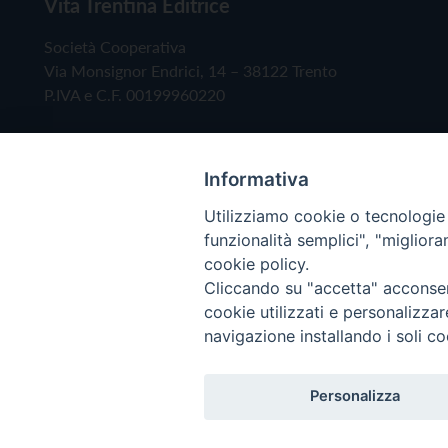
Vita Trentina Editrice
Società Cooperativa
Via Monsignor Endrici, 14 – 38122 Trento
P.IVA e C.F. 00199960220
Informativa
Utilizziamo cookie o tecnologie s
funzionalità semplici", "miglior
cookie policy.
Cliccando su "accetta" acconsent
Copyright © 2019 - Tutti i diritti riservati - Vita
cookie utilizzati e personalizza
navigazione installando i soli co
Privacy Policy
Personalizza