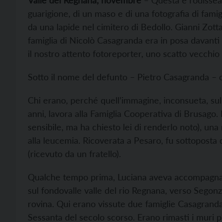
V
alle del Regnana, novembre
– Questa è l’odissea
guarigione, di un maso e di una fotografia di famig
da una lapide nel cimitero di Bedollo. Gianni Zott
famiglia di Nicolò Casagranda era in posa davanti
il nostro attento fotoreporter, uno scatto vecchi
Sotto il nome del defunto – Pietro Casagranda – c
Chi erano, perché quell’immagine, inconsueta, sull
anni, lavora alla Famiglia Cooperativa di Brusago.
sensibile, ma ha chiesto lei di renderlo noto), un
alla leucemia. Ricoverata a Pesaro, fu sottoposta d
(ricevuto da un fratello).
Qualche tempo prima, Luciana aveva accompagnat
sul fondovalle valle del rio Regnana, verso Segonza
rovina. Qui erano vissute due famiglie Casagranda.
Sessanta del secolo scorso. Erano rimasti i muri p