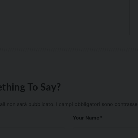
thing To Say?
mail non sarà pubblicato.
I campi obbligatori sono contrass
Your Name
*