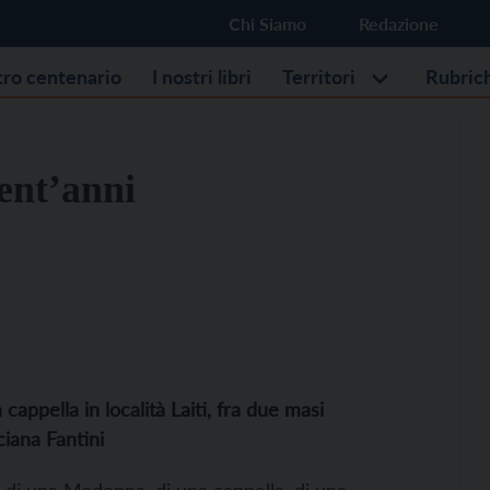
Chi Siamo
Redazione
stro centenario
I nostri libri
Territori
Rubric
cent’anni
cappella in località Laiti, fra due masi
ciana Fantini