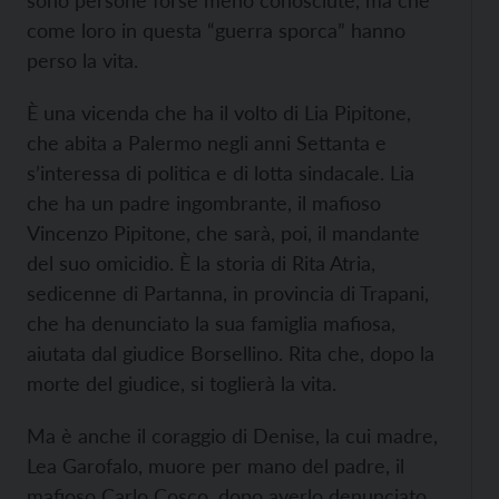
sono persone forse meno conosciute, ma che
come loro in questa “guerra sporca” hanno
perso la vita.
È una vicenda che ha il volto di Lia Pipitone,
che abita a Palermo negli anni Settanta e
s’interessa di politica e di lotta sindacale. Lia
che ha un padre ingombrante, il mafioso
Vincenzo Pipitone, che sarà, poi, il mandante
del suo omicidio. È la storia di Rita Atria,
sedicenne di Partanna, in provincia di Trapani,
che ha denunciato la sua famiglia mafiosa,
aiutata dal giudice Borsellino. Rita che, dopo la
morte del giudice, si toglierà la vita.
Ma è anche il coraggio di Denise, la cui madre,
Lea Garofalo, muore per mano del padre, il
mafioso Carlo Cosco, dopo averlo denunciato.