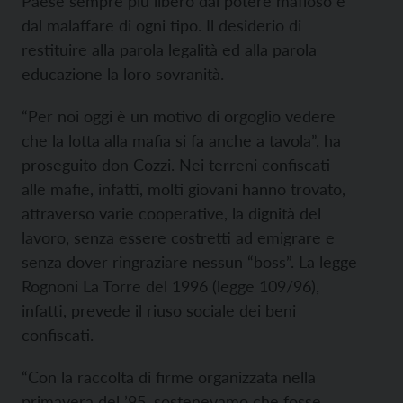
Paese sempre più libero dal potere mafioso e
dal malaffare di ogni tipo. Il desiderio di
restituire alla parola legalità ed alla parola
educazione la loro sovranità.
“Per noi oggi è un motivo di orgoglio vedere
che la lotta alla mafia si fa anche a tavola”, ha
proseguito don Cozzi. Nei terreni confiscati
alle mafie, infatti, molti giovani hanno trovato,
attraverso varie cooperative, la dignità del
lavoro, senza essere costretti ad emigrare e
senza dover ringraziare nessun “boss”. La legge
Rognoni La Torre del 1996 (legge 109/96),
infatti, prevede il riuso sociale dei beni
confiscati.
“Con la raccolta di firme organizzata nella
primavera del ’95, sostenevamo che fosse