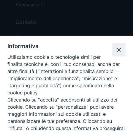
Abbonamenti
Contatti
Chi Siamo
Informativa
Redazione
Scrivici
Utilizziamo cookie o tecnologie simili per
finalità tecniche e, con il tuo consenso, anche per
altre finalità ("interazioni e funzionalità semplici",
"miglioramento dell'esperienza", "misurazione" e
"targeting e pubblicità") come specificato nella
cookie policy.
Copyright © 2019 - Tutti i diritti riservati - Vit
Cliccando su "accetta" acconsenti all'utilizzo dei
Trentina Editrice
cookie. Cliccando su "personalizza" puoi avere
maggiori informazioni sui cookie utilizzati e
Privacy Policy
personalizzare le tue preferenze. Cliccando su
Torna all'inizi
"rifiuta" o chiudendo questa informativa proseguirai