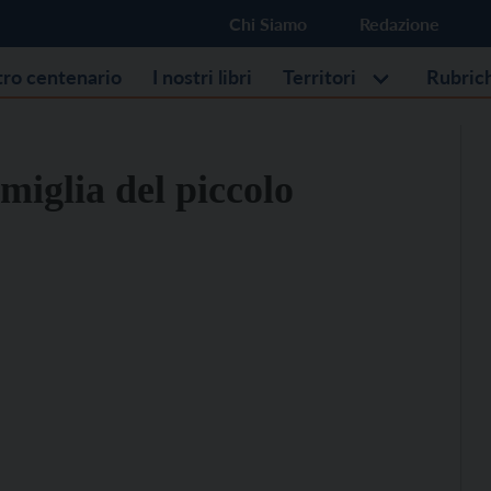
Chi Siamo
Redazione
stro centenario
I nostri libri
Territori
Rubric
amiglia del piccolo