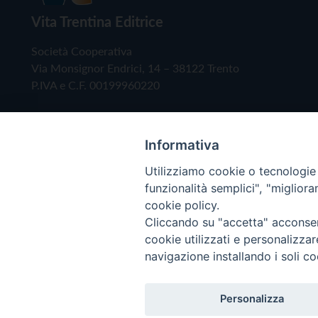
Vita Trentina Editrice
Società Cooperativa
Via Monsignor Endrici, 14 – 38122 Trento
P.IVA e C.F. 00199960220
Informativa
Utilizziamo cookie o tecnologie s
funzionalità semplici", "miglior
cookie policy.
Cliccando su "accetta" acconsent
Copyright © 2019 - Tutti i diritti riservati - Vita
cookie utilizzati e personalizza
navigazione installando i soli co
Privacy Policy
Personalizza