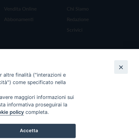
Vendita Online
Chi Siamo
Abbonamenti
Redazione
Scrivici
altre finalità ("interazioni e
cità") come specificato nella
 avere maggiori informazioni sui
sta informativa proseguirai la
kie policy
completa.
Torna all'inizio
Accetta