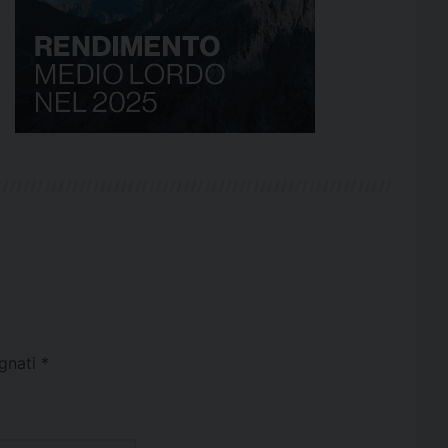
egnati
*