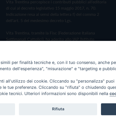
Vita Trentina percepisce i contributi pubblici all'editoria
di cui al decreto legislativo 15 maggio 2017, n. 70.
Indicazione resa ai sensi della lettera f) del comma 2
dell'art. 5 del medesimo decreto Lgs.
Vita Trentina, tramite la Fisc (Federazione Italiana
Settimanali Cattolici), ha aderito allo IAP (Istituto
dell'Autodisciplina Pubblicitaria) accettando il Codice di
Autodisciplina della Comunicazione Commerciale
imili per finalità tecniche e, con il tuo consenso, anche per 
Privacy Policy
Cookie Policy
amento dell'esperienza", "misurazione" e "targeting e pubbli
i all'utilizzo dei cookie. Cliccando su "personalizza" puoi
 Trentina Editrice
re le tue preferenze. Cliccando su "rifiuta" o chiudendo que
okie tecnici. Ulteriori informazioni sono disponibili nella
coo
Rifiuta