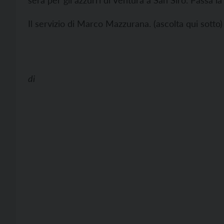
sera per gli azzurri di Ventura a San Siro. Passa la
Il servizio di Marco Mazzurana. (ascolta qui sotto
di