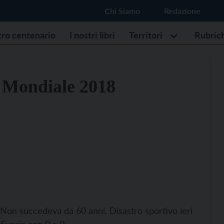
Chi Siamo
Redazione
stro centenario
I nostri libri
Territori
Rubric
al Mondiale 2018
8. Non succedeva da 60 anni. Disastro sportivo ieri