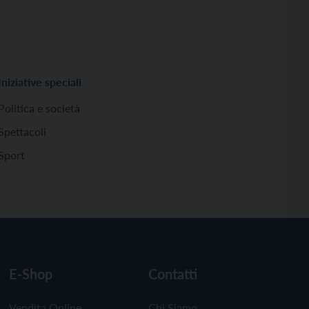
Iniziative speciali
Politica e società
Spettacoli
Sport
E-Shop
Contatti
Vendita Online
Chi Siamo