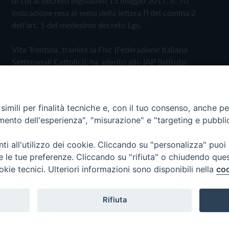
di cui al decreto legislativo 15 maggio 2017, n. 70.
Indicazione resa ai sensi della lettera f) del comma 2
dell'art. 5 del medesimo decreto Lgs.
Vita Trentina, tramite la Fisc (Federazione Italiana
Settimanali Cattolici), ha aderito allo IAP (Istituto
dell'Autodisciplina Pubblicitaria) accettando il Codice di
Autodisciplina della Comunicazione Commerciale
imili per finalità tecniche e, con il tuo consenso, anche per 
Privacy Policy
Cookie Policy
amento dell'esperienza", "misurazione" e "targeting e pubbli
i all'utilizzo dei cookie. Cliccando su "personalizza" puoi
 Trentina Editrice
re le tue preferenze. Cliccando su "rifiuta" o chiudendo que
okie tecnici. Ulteriori informazioni sono disponibili nella
coo
Rifiuta