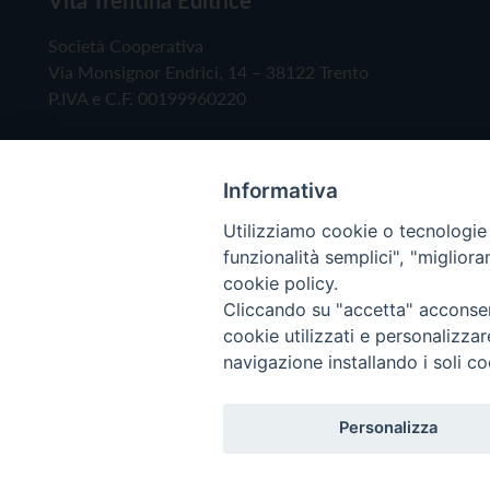
Società Cooperativa
Via Monsignor Endrici, 14 – 38122 Trento
P.IVA e C.F. 00199960220
Informativa
Utilizziamo cookie o tecnologie s
funzionalità semplici", "miglior
cookie policy.
Cliccando su "accetta" acconsent
Copyright © 2019 - Tutti i diritti riservati - Vita
cookie utilizzati e personalizza
navigazione installando i soli co
Privacy Policy
Personalizza