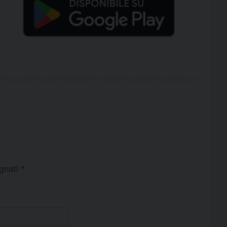
egnati
*