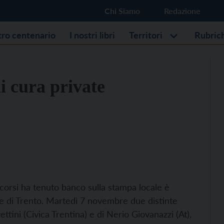
Chi Siamo
Redazione
stro centenario
I nostri libri
Territori
Rubric
i cura private
 scorsi ha tenuto banco sulla stampa locale è
le di Trento. Martedì 7 novembre due distinte
ttini (Civica Trentina) e di Nerio Giovanazzi (At),