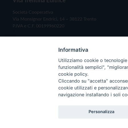
Società Cooperativa
Via Monsignor Endrici, 14 – 38122 Trento
P.IVA e C.F. 00199960220
Informativa
Utilizziamo cookie o tecnologie s
funzionalità semplici", "miglior
cookie policy.
Cliccando su "accetta" acconsent
Copyright © 2019 - Tutti i diritti riservati - Vita
cookie utilizzati e personalizza
navigazione installando i soli co
Privacy Policy
Personalizza