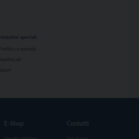
Iniziative speciali
Politica e società
Spettacoli
Sport
E-Shop
Contatti
Vendita Online
Chi Siamo