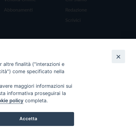
Abbonamenti
Redazione
Scrivici
altre finalità ("interazioni e
cità") come specificato nella
 avere maggiori informazioni sui
sta informativa proseguirai la
kie policy
completa.
Torna all'inizio
Accetta
Preferenze Cookie