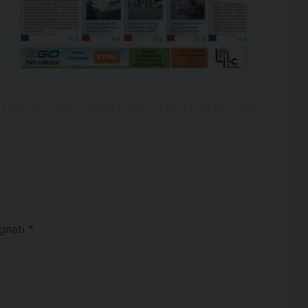
egnati
*