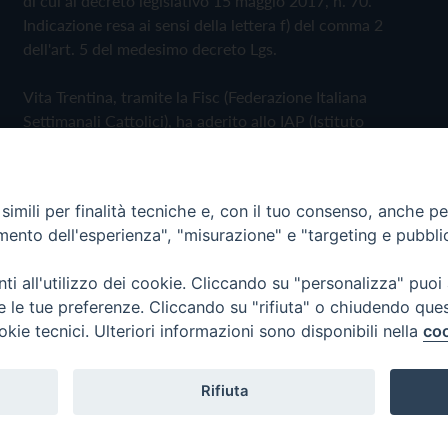
di cui al decreto legislativo 15 maggio 2017, n. 70.
Indicazione resa ai sensi della lettera f) del comma 2
dell'art. 5 del medesimo decreto Lgs.
Vita Trentina, tramite la Fisc (Federazione Italiana
Settimanali Cattolici), ha aderito allo IAP (Istituto
dell'Autodisciplina Pubblicitaria) accettando il Codice di
Autodisciplina della Comunicazione Commerciale
imili per finalità tecniche e, con il tuo consenso, anche per 
Privacy Policy
Cookie Policy
amento dell'esperienza", "misurazione" e "targeting e pubbli
i all'utilizzo dei cookie. Cliccando su "personalizza" puoi
 Trentina Editrice
re le tue preferenze. Cliccando su "rifiuta" o chiudendo que
okie tecnici. Ulteriori informazioni sono disponibili nella
coo
Rifiuta