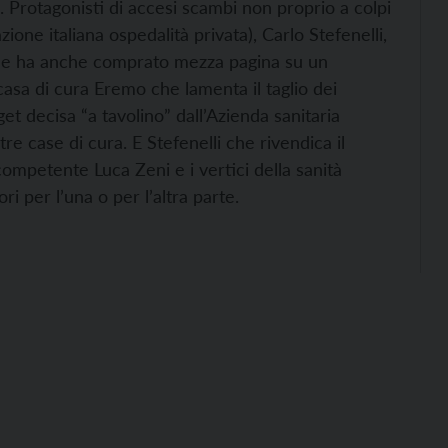
 Protagonisti di accesi scambi non proprio a colpi
zione italiana ospedalità privata), Carlo Stefenelli,
(che ha anche comprato mezza pagina su un
casa di cura Eremo che lamenta il taglio dei
et decisa “a tavolino” dall’Azienda sanitaria
re case di cura. E Stefenelli che rivendica il
 competente Luca Zeni e i vertici della sanità
ri per l’una o per l’altra parte.