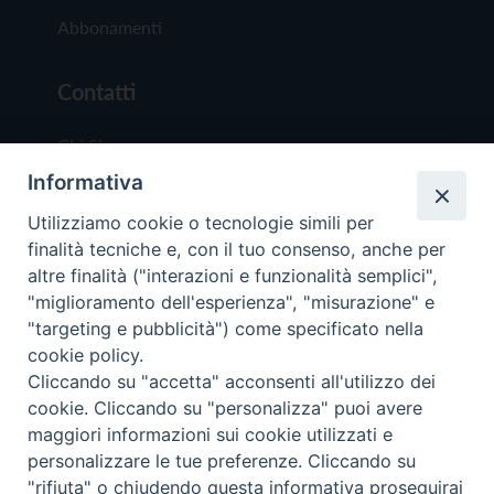
Abbonamenti
Contatti
Chi Siamo
Informativa
Redazione
Scrivici
Utilizziamo cookie o tecnologie simili per
finalità tecniche e, con il tuo consenso, anche per
altre finalità ("interazioni e funzionalità semplici",
"miglioramento dell'esperienza", "misurazione" e
"targeting e pubblicità") come specificato nella
cookie policy.
Copyright © 2019 - Tutti i diritti riservati - Vit
Cliccando su "accetta" acconsenti all'utilizzo dei
Trentina Editrice
cookie. Cliccando su "personalizza" puoi avere
maggiori informazioni sui cookie utilizzati e
Privacy Policy
personalizzare le tue preferenze. Cliccando su
Torna all'inizi
"rifiuta" o chiudendo questa informativa proseguirai