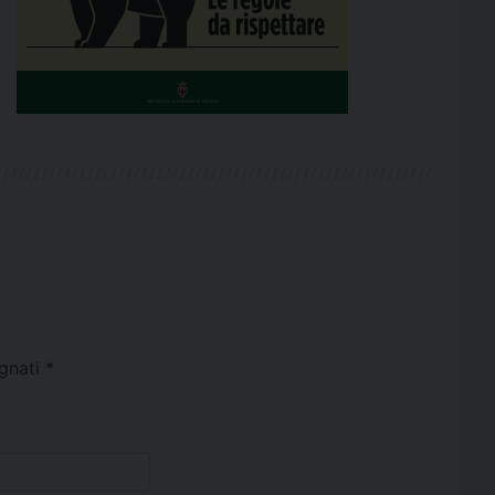
egnati
*