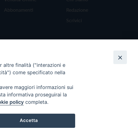
Abbonamenti
Redazione
Scrivici
altre finalità ("interazioni e
cità") come specificato nella
 avere maggiori informazioni sui
sta informativa proseguirai la
kie policy
completa.
Torna all'inizio
Accetta
Preferenze Cookie