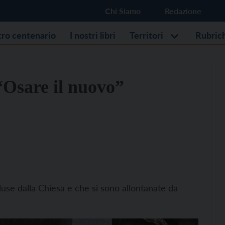
Chi Siamo
Redazione
stro centenario
I nostri libri
Territori
Rubric
“Osare il nuovo”
use dalla Chiesa e che si sono allontanate da