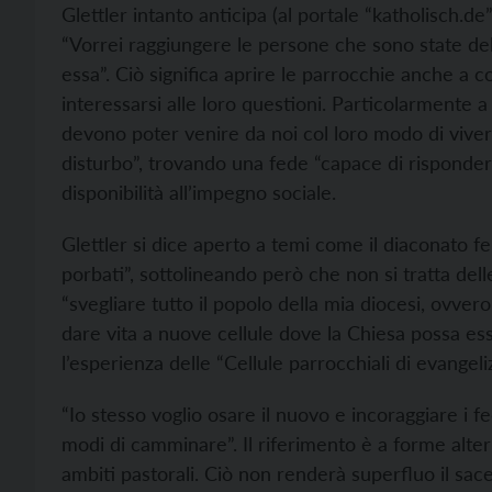
Glettler intanto anticipa (al portale “katholisch.d
“Vorrei raggiungere le persone che sono state del
essa”. Ciò significa aprire le parrocchie anche a
interessarsi alle loro questioni. Particolarmente a
devono poter venire da noi col loro modo di viver
disturbo”, trovando una fede “capace di rispondere
disponibilità all’impegno sociale.
Glettler si dice aperto a temi come il diaconato fe
porbati”, sottolineando però che non si tratta del
“svegliare tutto il popolo della mia diocesi, ovve
dare vita a nuove cellule dove la Chiesa possa esser
l’esperienza delle “Cellule parrocchiali di evangeliz
“Io stesso voglio osare il nuovo e incoraggiare i f
modi di camminare”. Il riferimento è a forme alter
ambiti pastorali. Ciò non renderà superfluo il sac