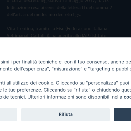
di cui al decreto legislativo 15 maggio 2017, n. 70.
Indicazione resa ai sensi della lettera f) del comma 2
dell'art. 5 del medesimo decreto Lgs.
Vita Trentina, tramite la Fisc (Federazione Italiana
Settimanali Cattolici), ha aderito allo IAP (Istituto
dell'Autodisciplina Pubblicitaria) accettando il Codice di
Autodisciplina della Comunicazione Commerciale
imili per finalità tecniche e, con il tuo consenso, anche per 
Privacy Policy
Cookie Policy
amento dell'esperienza", "misurazione" e "targeting e pubbli
i all'utilizzo dei cookie. Cliccando su "personalizza" puoi
 Trentina Editrice
re le tue preferenze. Cliccando su "rifiuta" o chiudendo que
okie tecnici. Ulteriori informazioni sono disponibili nella
coo
Rifiuta