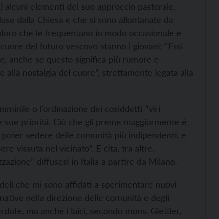
e”) alcuni elementi del suo approccio pastorale.
use dalla Chiesa e che si sono allontanate da
 coloro che le frequentano in modo occasionale e
 cuore del futuro vescovo stanno i giovani: “Essi
e, anche se questo significa più rumore e
 alla nostalgia del cuore”, strettamente legata alla
mminile o l’ordinazione dei cosiddetti “viri
le sue priorità. Ciò che gli preme maggiormente è
ro poter vedere delle comunità più indipendenti, e
e vissuta nel vicinato”. E cita, tra altre,
zazione” diffusesi in Italia a partire da Milano.
edeli che mi sono affidati a sperimentare nuovi
native nella direzione delle comunità e degli
erdote, ma anche i laici, secondo mons. Glettler,