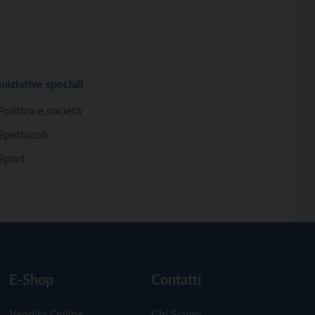
Iniziative speciali
Politica e società
Spettacoli
Sport
E-Shop
Contatti
Vendita Online
Chi Siamo