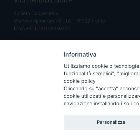
Società Cooperativa
Via Monsignor Endrici, 14 – 38122 Trento
P.IVA e C.F. 00199960220
Informativa
Utilizziamo cookie o tecnologie s
funzionalità semplici", "miglior
cookie policy.
Cliccando su "accetta" acconsent
Copyright © 2019 - Tutti i diritti riservati - Vita
cookie utilizzati e personalizza
navigazione installando i soli co
Privacy Policy
Personalizza