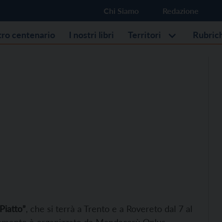
Chi Siamo
Redazione
stro centenario
I nostri libri
Territori
Rubric
 Piatto”
, che si terrà a Trento e a Rovereto dal 7 al