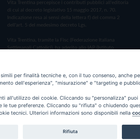
Vita Trentina percepisce i contributi pubblici all'editoria
di cui al decreto legislativo 15 maggio 2017, n. 70.
Indicazione resa ai sensi della lettera f) del comma 2
dell'art. 5 del medesimo decreto Lgs.
Vita Trentina, tramite la Fisc (Federazione Italiana
Settimanali Cattolici), ha aderito allo IAP (Istituto
dell'Autodisciplina Pubblicitaria) accettando il Codice di
Autodisciplina della Comunicazione Commerciale
imili per finalità tecniche e, con il tuo consenso, anche per 
Privacy Policy
Cookie Policy
amento dell'esperienza", "misurazione" e "targeting e pubbli
i all'utilizzo dei cookie. Cliccando su "personalizza" puoi
 Trentina Editrice
re le tue preferenze. Cliccando su "rifiuta" o chiudendo que
okie tecnici. Ulteriori informazioni sono disponibili nella
coo
Rifiuta