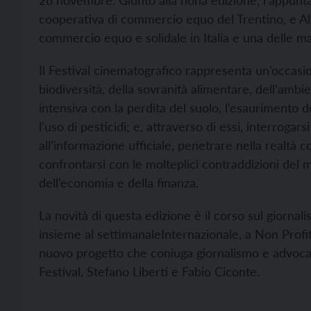
26 novembre. Giunto alla nona edizione, l’appun
cooperativa di commercio equo del Trentino, e Al
commercio equo e solidale in Italia e una delle mag
Il Festival cinematografico rappresenta un’occasio
biodiversità, della sovranità alimentare, dell’ambie
intensiva con la perdita del suolo, l’esaurimento 
l’uso di pesticidi; e, attraverso di essi, interrog
all’informazione ufficiale, penetrare nella realtà
confrontarsi con le molteplici contraddizioni del m
dell’economia e della finanza.
La novità di questa edizione è il corso sul giorna
insieme al settimanaleInternazionale, a Non Prof
nuovo progetto che coniuga giornalismo e advocac
Festival, Stefano Liberti e Fabio Ciconte.