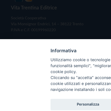
Vita Trentina Editrice
Società Cooperativa
Via Monsignor Endrici, 14 – 38122 Trento
P.IVA e C.F. 00199960220
Informativa
Utilizziamo cookie o tecnologie s
funzionalità semplici", "miglior
cookie policy.
Cliccando su "accetta" acconsent
Copyright © 2019 - Tutti i diritti riservati - Vita
cookie utilizzati e personalizza
navigazione installando i soli co
Privacy Policy
Personalizza