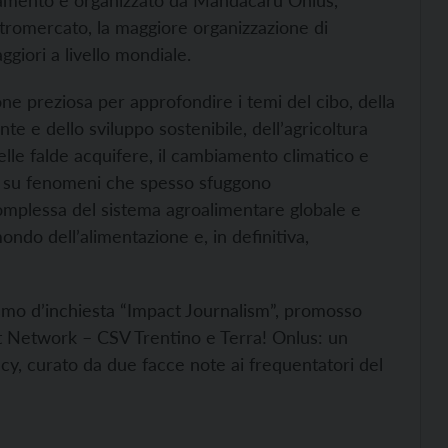
tamento è organizzato da Mandacarù Onlus,
tromercato, la maggiore organizzazione di
giori a livello mondiale.
ne preziosa per approfondire i temi del cibo, della
nte e dello sviluppo sostenibile, dell’agricoltura
delle falde acquifere, il cambiamento climatico e
arsi su fenomeni che spesso sfuggono
 complessa del sistema agroalimentare globale e
ondo dell’alimentazione e, in definitiva,
lismo d’inchiesta “Impact Journalism”, promosso
it Network – CSV Trentino e Terra! Onlus: un
y, curato da due facce note ai frequentatori del