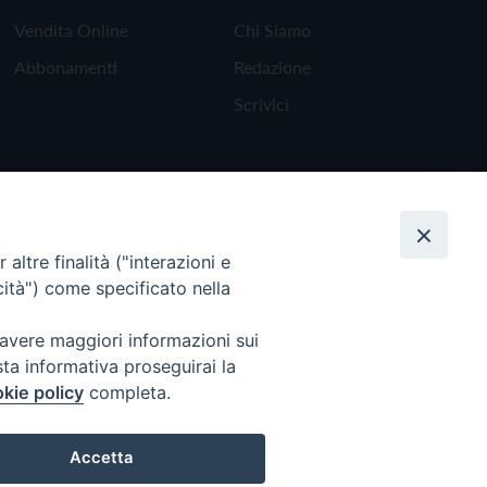
Vendita Online
Chi Siamo
Abbonamenti
Redazione
Scrivici
altre finalità ("interazioni e
cità") come specificato nella
 avere maggiori informazioni sui
sta informativa proseguirai la
kie policy
completa.
Torna all'inizio
Accetta