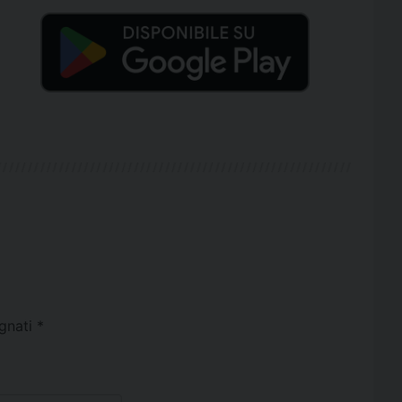
egnati
*