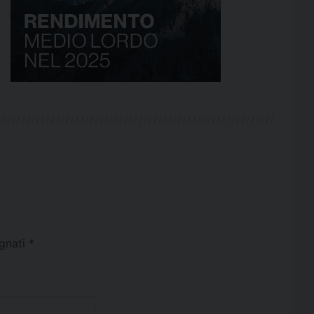
egnati
*