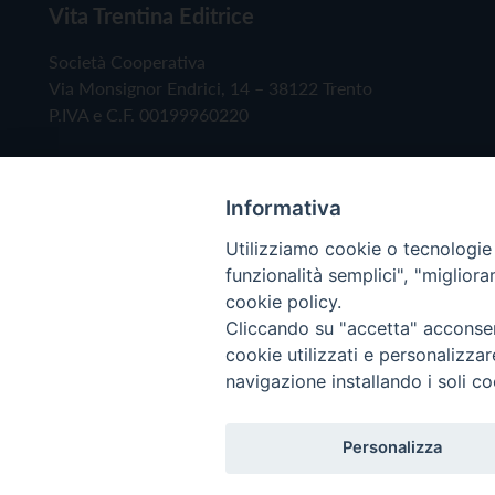
Vita Trentina Editrice
Società Cooperativa
Via Monsignor Endrici, 14 – 38122 Trento
P.IVA e C.F. 00199960220
Informativa
Utilizziamo cookie o tecnologie s
funzionalità semplici", "miglior
cookie policy.
Cliccando su "accetta" acconsent
Copyright © 2019 - Tutti i diritti riservati - Vita
cookie utilizzati e personalizza
navigazione installando i soli co
Privacy Policy
Personalizza