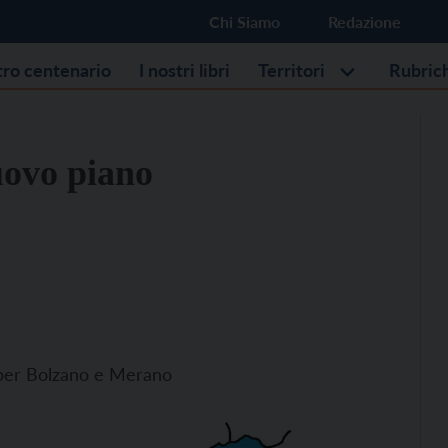
Chi Siamo
Redazione
stro centenario
I nostri libri
Territori
Rubric
nuovo piano
a per Bolzano e Merano