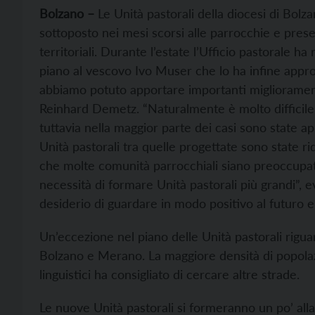
Bolzano –
Le Unità pastorali della diocesi di Bol
sottoposto nei mesi scorsi alle parrocchie e pres
territoriali. Durante l’estate l’Ufficio pastorale h
piano al vescovo Ivo Muser che lo ha infine approv
abbiamo potuto apportare importanti miglioramenti”,
Reinhard Demetz. “Naturalmente è molto difficile da
tuttavia nella maggior parte dei casi sono state a
Unità pastorali tra quelle progettate sono state ri
che molte comunità parrocchiali siano preoccupate 
necessità di formare Unità pastorali più grandi”,
desiderio di guardare in modo positivo al futuro e 
Un’eccezione nel piano delle Unità pastorali rigua
Bolzano e Merano. La maggiore densità di popolazi
linguistici ha consigliato di cercare altre strade.
Le nuove Unità pastorali si formeranno un po’ alla