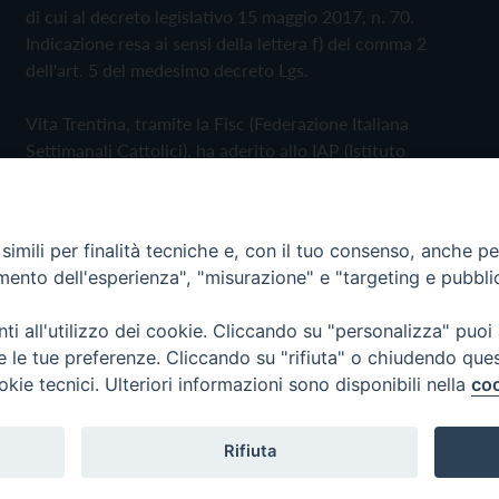
di cui al decreto legislativo 15 maggio 2017, n. 70.
Indicazione resa ai sensi della lettera f) del comma 2
dell'art. 5 del medesimo decreto Lgs.
Vita Trentina, tramite la Fisc (Federazione Italiana
Settimanali Cattolici), ha aderito allo IAP (Istituto
dell'Autodisciplina Pubblicitaria) accettando il Codice di
Autodisciplina della Comunicazione Commerciale
imili per finalità tecniche e, con il tuo consenso, anche per 
Privacy Policy
Cookie Policy
amento dell'esperienza", "misurazione" e "targeting e pubbli
i all'utilizzo dei cookie. Cliccando su "personalizza" puoi
 Trentina Editrice
re le tue preferenze. Cliccando su "rifiuta" o chiudendo que
okie tecnici. Ulteriori informazioni sono disponibili nella
coo
Rifiuta