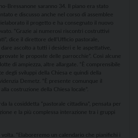
zano-Bressanone saranno 34. Il piano era stato
entato e discusso anche nel corso di assemblee
a rielaborato il progetto e ha consegnato il nuovo
ato. “Grazie ai numerosi riscontri costruttivi
 dice il direttore dell’Ufficio pastorale,
re ascolto a tutti i desideri e le aspettative,
pprovate le proposte delle parrocchie”. Così alcune
dotte di ampiezza, altre allargate. “È comprensibile
degli sviluppi della Chiesa e quindi della
 evidenzia Demetz. “È presente comunque il
alla costruzione della Chiesa locale”.
rda la cosiddetta “pastorale cittadina”, pensata per
one e la più complessa interazione tra i gruppi
 volta. “Elaboreremo un calendario che pianifichi i