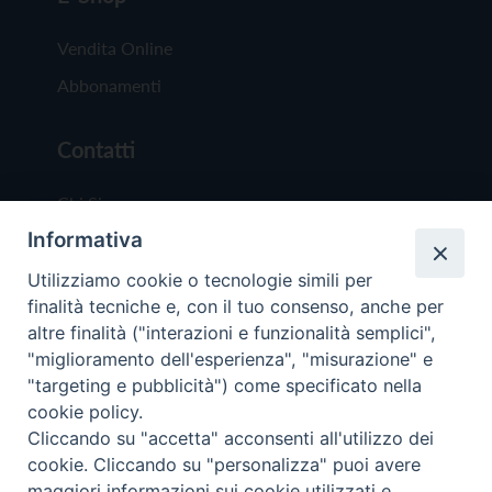
Vendita Online
Abbonamenti
Contatti
Chi Siamo
Informativa
Redazione
Scrivici
Utilizziamo cookie o tecnologie simili per
finalità tecniche e, con il tuo consenso, anche per
altre finalità ("interazioni e funzionalità semplici",
"miglioramento dell'esperienza", "misurazione" e
"targeting e pubblicità") come specificato nella
cookie policy.
Copyright © 2019 - Tutti i diritti riservati - Vit
Cliccando su "accetta" acconsenti all'utilizzo dei
Trentina Editrice
cookie. Cliccando su "personalizza" puoi avere
maggiori informazioni sui cookie utilizzati e