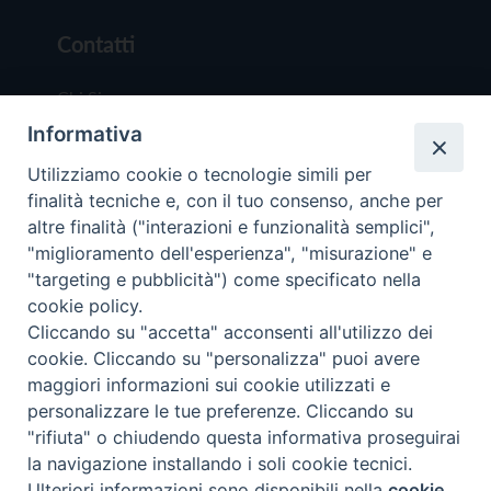
Contatti
Chi Siamo
Informativa
Redazione
Scrivici
Utilizziamo cookie o tecnologie simili per
finalità tecniche e, con il tuo consenso, anche per
altre finalità ("interazioni e funzionalità semplici",
"miglioramento dell'esperienza", "misurazione" e
"targeting e pubblicità") come specificato nella
cookie policy.
Copyright © 2019 - Tutti i diritti riservati - Vit
Cliccando su "accetta" acconsenti all'utilizzo dei
Trentina Editrice
cookie. Cliccando su "personalizza" puoi avere
maggiori informazioni sui cookie utilizzati e
Privacy Policy
personalizzare le tue preferenze. Cliccando su
Torna all'inizi
"rifiuta" o chiudendo questa informativa proseguirai
la navigazione installando i soli cookie tecnici.
Ulteriori informazioni sono disponibili nella
cookie