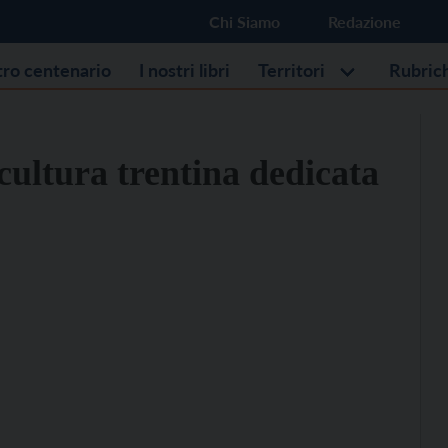
Chi Siamo
Redazione
stro centenario
I nostri libri
Territori
Rubric
scultura trentina dedicata