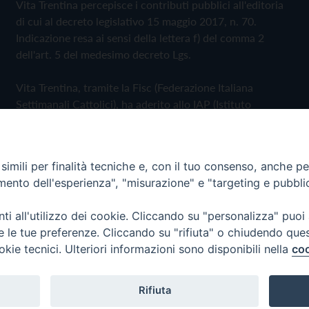
Vita Trentina percepisce i contributi pubblici all'editoria
di cui al decreto legislativo 15 maggio 2017, n. 70.
Indicazione resa ai sensi della lettera f) del comma 2
dell'art. 5 del medesimo decreto Lgs.
Vita Trentina, tramite la Fisc (Federazione Italiana
Settimanali Cattolici), ha aderito allo IAP (Istituto
dell'Autodisciplina Pubblicitaria) accettando il Codice di
Autodisciplina della Comunicazione Commerciale
imili per finalità tecniche e, con il tuo consenso, anche per 
Privacy Policy
Cookie Policy
amento dell'esperienza", "misurazione" e "targeting e pubbli
i all'utilizzo dei cookie. Cliccando su "personalizza" puoi
 Trentina Editrice
re le tue preferenze. Cliccando su "rifiuta" o chiudendo que
okie tecnici. Ulteriori informazioni sono disponibili nella
coo
Rifiuta