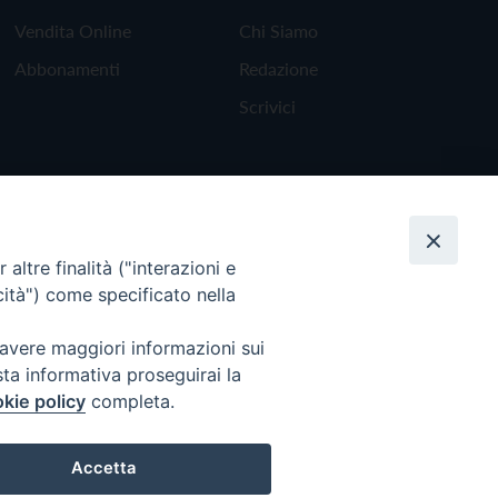
Vendita Online
Chi Siamo
Abbonamenti
Redazione
Scrivici
altre finalità ("interazioni e
cità") come specificato nella
 avere maggiori informazioni sui
sta informativa proseguirai la
kie policy
completa.
Torna all'inizio
Accetta