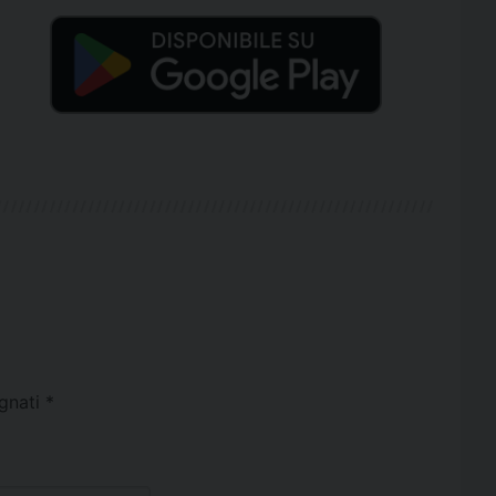
egnati
*