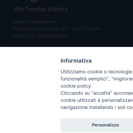
Vita Trentina Editrice
Società Cooperativa
Via Monsignor Endrici, 14 – 38122 Trento
P.IVA e C.F. 00199960220
Informativa
Utilizziamo cookie o tecnologie s
funzionalità semplici", "miglior
cookie policy.
Cliccando su "accetta" acconsent
Copyright © 2019 - Tutti i diritti riservati - Vita
cookie utilizzati e personalizza
navigazione installando i soli co
Privacy Policy
Personalizza