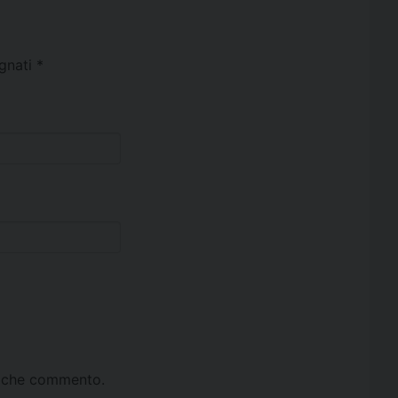
egnati
*
ta che commento.