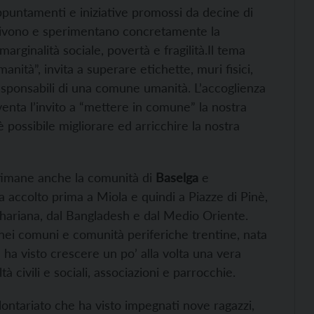
ppuntamenti e iniziative promossi da decine di
 vivono e sperimentano concretamente la
marginalità sociale, povertà e fragilità.Il tema
ità”, invita a superare etichette, muri fisici,
responsabili di una comune umanità. L’accoglienza
enta l’invito a “mettere in comune” la nostra
è possibile migliorare ed arricchire la nostra
ttimane anche la comunità di
Baselga
e
a accolto prima a Miola e quindi a Piazze di Pinè,
bsahariana, dal Bangladesh e dal Medio Oriente.
 nei comuni e comunità periferiche trentine, nata
ha visto crescere un po’ alla volta una vera
à civili e sociali, associazioni e parrocchie.
olontariato che ha visto impegnati nove ragazzi,