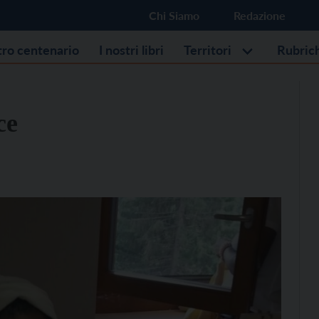
Chi Siamo
Redazione
stro centenario
I nostri libri
Territori
Rubric
ce