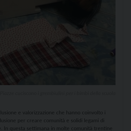
 Piazze cuciscono i grembiulini per i bimbi della scuola
clusione e valorizzazione che hanno coinvolto i
lusione per creare comunità e solidi legami di
le. In questa settimana in molte comunità trentine