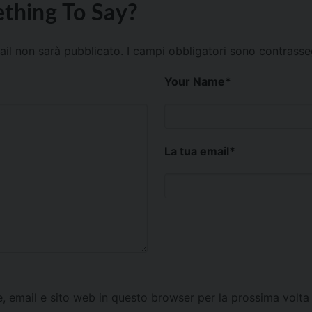
thing To Say?
mail non sarà pubblicato.
I campi obbligatori sono contrass
Your Name
*
La tua email
*
e, email e sito web in questo browser per la prossima vol