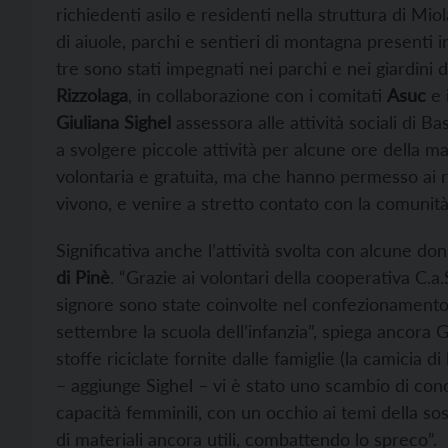
richiedenti asilo e residenti nella struttura di Miol
di aiuole, parchi e sentieri di montagna presenti in
tre sono stati impegnati nei parchi e nei giardini d
Rizzolaga
, in collaborazione con i comitati
Asuc
e i
Giuliana Sighel
assessora alle attività sociali di Ba
a svolgere piccole attività per alcune ore della mat
volontaria e gratuita, ma che hanno permesso ai r
vivono, e venire a stretto contato con la comunità 
Significativa anche l’attività svolta con alcune d
di Pinè
. “Grazie ai volontari della cooperativa C.a
signore sono state coinvolte nel confezionamento 
settembre la scuola dell’infanzia”, spiega ancora Gi
stoffe riciclate fornite dalle famiglie (la camicia
– aggiunge Sighel – vi è stato uno scambio di cono
capacità femminili, con un occhio ai temi della soste
di materiali ancora utili, combattendo lo spreco”.