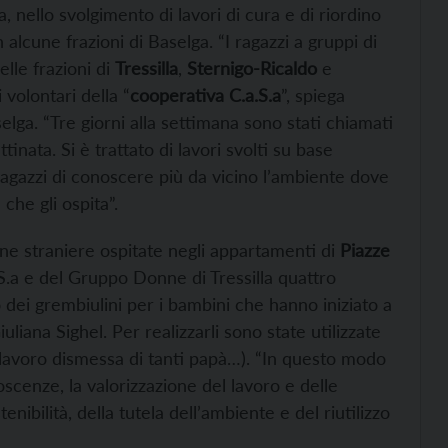
a, nello svolgimento di lavori di cura e di riordino
 alcune frazioni di Baselga. “I ragazzi a gruppi di
elle frazioni di
Tressilla
,
Sternigo-Ricaldo
e
 volontari della “
cooperativa C.a.S.a
”, spiega
selga. “Tre giorni alla settimana sono stati chiamati
tinata. Si è trattato di lavori svolti su base
agazzi di conoscere più da vicino l’ambiente dove
che gli ospita”.
onne straniere ospitate negli appartamenti di
Piazze
.S.a e del Gruppo Donne di Tressilla quattro
dei grembiulini per i bambini che hanno iniziato a
uliana Sighel. Per realizzarli sono state utilizzate
 di lavoro dismessa di tanti papà…). “In questo modo
scenze, la valorizzazione del lavoro e delle
nibilità, della tutela dell’ambiente e del riutilizzo