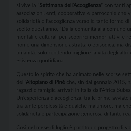
si vive la “
Settimana dell’Accoglienza
” con tanti a
associazioni, enti, cooperative e parrocchie che
solidarietà e l’accoglienza verso le tante forme di 
scelto quest’anno, “Dalla comunità alla comune uman
mentali e culturali per scoprirci membri attivi e 
non è una dimensione astratta o episodica, ma div
umanità: solo rendendo migliore la vita degli altri 
esistenza quotidiana.
Questo lo spirito che ha animato nelle scorse se
dell’
Altopiano di Pinè
che, sin dal gennaio 2015, h
ragazzi e famiglie arrivati in Italia dall’Africa Su
Un’esperienza d’accoglienza, tra le prime avviate
tra tante perplessità e qualche malumore, ma che 
solidarietà e partecipazione generosa di tante realt
Così nel mese di luglio è partito un progetto di v