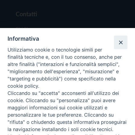
Contatti
Chi Siamo
Informativa
Redazione
Scrivici
Utilizziamo cookie o tecnologie simili per
finalità tecniche e, con il tuo consenso, anche per
altre finalità ("interazioni e funzionalità semplici",
"miglioramento dell'esperienza", "misurazione" e
"targeting e pubblicità") come specificato nella
cookie policy.
Copyright © 2019 - Tutti i diritti riservati - Vit
Cliccando su "accetta" acconsenti all'utilizzo dei
Trentina Editrice
cookie. Cliccando su "personalizza" puoi avere
maggiori informazioni sui cookie utilizzati e
Privacy Policy
personalizzare le tue preferenze. Cliccando su
Torna all'inizi
"rifiuta" o chiudendo questa informativa proseguirai
la navigazione installando i soli cookie tecnici.