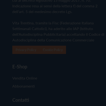
cui al decreto legislativo 15 maggio 2017, n. 70.
Indicazione resa ai sensi della lettera f) del comma 2
dell'art. 5 del medesimo decreto Lgs.
Vita Trentina, tramite la Fisc (Federazione Italiana
Settimanali Cattolici), ha aderito allo IAP (Istituto
dell'Autodisciplina Pubblicitaria) accettando il Codice di
Autodisciplina della Comunicazione Commerciale
Privacy Policy
Cookie Policy
E-Shop
Vendita Online
Abbonamenti
Contatti