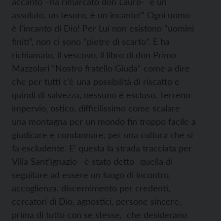
accanto –ha rimarcato don Lauro- è un
assoluto, un tesoro, è un incanto!” Ogni uomo
è l’incanto di Dio! Per Lui non esistono “uomini
finiti”, non ci sono “pietre di scarto”. E ha
richiamato, il vescovo, il libro di don Primo
Mazzolari “Nostro fratello Giuda” come a dire
che per tutti c’è una possibilità di riscatto e
quindi di salvezza, nessuno è escluso. Terreno
impervio, ostico, difficilissimo come scalare
una montagna per un mondo fin troppo facile a
giudicare e condannare, per una cultura che si
fa escludente. E’ questa la strada tracciata per
Villa Sant’Ignazio –è stato detto- quella di
seguitare ad essere un luogo di incontro,
accoglienza, discernimento per credenti,
cercatori di Dio, agnostici, persone sincere,
prima di tutto con se stesse, che desiderano