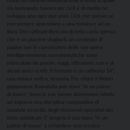
modo un minimo soddisfacente il tema al quale
sta lavorando. Lavora per cicli e di media ne
sviluppa uno ogni due anni. Cicli che spesso se
non sempre approdano a una mostra e ad un
libro. Dei raffinati libriccini di bella carta spessa
che è un piacere sfogliarli, un centinaio di
pagine ove le riproduzioni delle sue opere
intelligentemente monotematiche sono
intercalate da poesie, saggi, riflessioni, sue e di
alcuni amici scelti. Il formato è un raffinato 16°,
una misura antica, desueta. Per citare il Nobel
giapponese Kawabata può stare “in un palmo
di mano”. Sono le sue stesse dimensioni ridotte
ad imporre una disciplina compositiva di
assoluta severità, degli strumenti operativi del
tutto sofisticati. E’ proprio il suo stare “in un
palmo di mano” a richiedere una tecnica