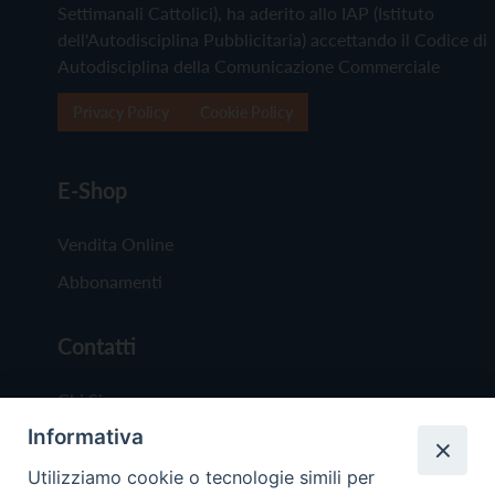
Settimanali Cattolici), ha aderito allo IAP (Istituto
dell'Autodisciplina Pubblicitaria) accettando il Codice di
Autodisciplina della Comunicazione Commerciale
Privacy Policy
Cookie Policy
E-Shop
Vendita Online
Abbonamenti
Contatti
Chi Siamo
Informativa
Redazione
Scrivici
Utilizziamo cookie o tecnologie simili per