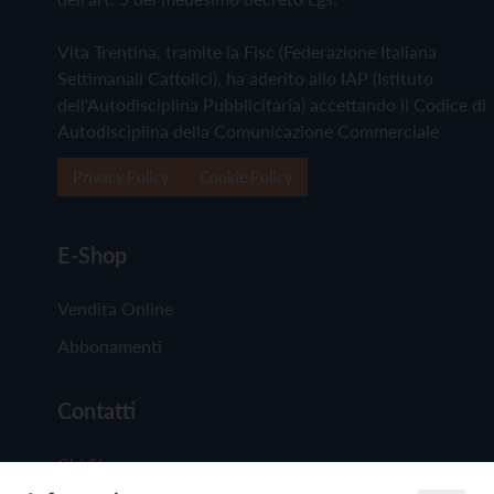
Vita Trentina, tramite la Fisc (Federazione Italiana
Settimanali Cattolici), ha aderito allo IAP (Istituto
dell'Autodisciplina Pubblicitaria) accettando il Codice di
Autodisciplina della Comunicazione Commerciale
Privacy Policy
Cookie Policy
E-Shop
Vendita Online
Abbonamenti
Contatti
Chi Siamo