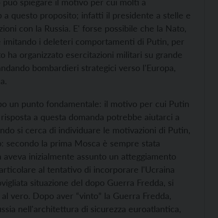
 può spiegare il motivo per cui molti a
questo proposito; infatti il presidente a stelle e
ioni con la Russia. E' forse possibile che la Nato,
e imitando i deleteri comportamenti di Putin, per
to ha organizzato esercitazioni militari su grande
 mandando bombardieri strategici verso l'Europa,
a.
po un punto fondamentale: il motivo per cui Putin
a risposta a questa domanda potrebbe aiutarci a
ndo si cerca di individuare le motivazioni di Putin,
o: secondo la prima Mosca è sempre stata
sia aveva inizialmente assunto un atteggiamento
articolare al tentativo di incorporare l'Ucraina
rovigliata situazione del dopo Guerra Fredda, si
 al vero. Dopo aver “vinto” la Guerra Fredda,
ussia nell'architettura di sicurezza euroatlantica,