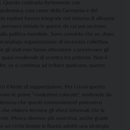
tri. Questo contrasta fortemente con
napoleonica, così come della Germania e del
 nazioni furono integrate nel sistema di alleanze
o avessero iniziato le guerre da cui poi uscirono
 sulla politica mondiale. Sono convinto che se, dopo
un'analoga organizzazione di sicurezza collettiva,
Se gli stati non fanno attenzione a preservare gli
ione quasi medievale di scontro tra potenze. Non è
he, se si continua ad irritare qualcuno, questo
eri il limite di sopportazione. Per i russi questo
rono le prime “rivoluzioni colorate”, sostenute da
in temeva che questi sommovimenti potessero
che ebbero termine gli sforzi informali che la
ente. Mosca divenne più assertiva, anche grazie
opo un certo tempo la Russia adottò una strategia