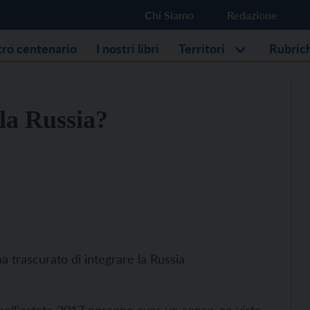
Chi Siamo
Redazione
stro centenario
I nostri libri
Territori
Rubric
la Russia?
a trascurato di integrare la Russia