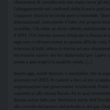
rifiutandosi di considerarla uno stato come gli al
l'atteggiamento nei confronti della Francia post 
Giappone dopo la seconda guerra mondiale. Queste
internazionali, nonostante il fatto che proprio lor
sconfitte. Ciò ebbe un forte effetto stabilizzante
il 1991, l'Occidente avesse integrato la Russia in 
oggi non ci ritroveremmo in questa difficile crisi. 
interessi di tutti, allora si ritorna ad una situaz
necessario essere dei fini diplomatici per capire c
prima o poi reagirà in qualche modo. (…)
Insisti oggi, insisti domani, è inevitabile che si sup
avvenne nel 2003. In nazioni a loro vicine scoppia
organizzazioni non governative occidentali. Put
espandersi alla stessa Russia. Fu in quel momento 
Russia aveva fatto per diventare parte dell'Occid
alla crescita del prezzo del petrolio e del gas. D