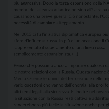
più aggressiva. Dopo la terza espansione della N
membri dell'alleanza atlantica persino all'Ucraina 
causando una breve guerra. Ciò nonostante, l'Occi
necessità di cambiare atteggiamento.
Nel 2013 ci fu l'iniziativa diplomatica europea più
sfera d'influenza russa. In più di un'occasione i
rappresentato il superamento di una linea rossa in
semplicemente espansionista. (…)
Penso che possiamo ancora imparare qualcosa dai
le nostre relazioni con la Russia. Questa nazione 
Medio Oriente (e quindi del terrorismo e delle mi
varie questioni che vanno dall'energia, alla prolif
altri temi legati alla sicurezza. E' inoltre nel no
la situazione con la Russia resti cattiva e addiritt
renderebbero più facile la situazione anche per gli