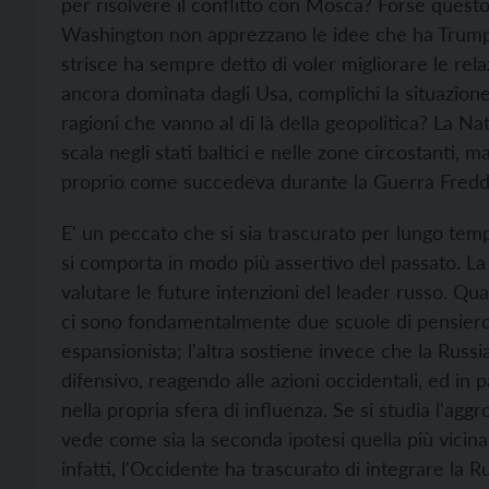
per risolvere il conflitto con Mosca? Forse questo
Washington non apprezzano le idee che ha Trump a 
strisce ha sempre detto di voler migliorare le relaz
ancora dominata dagli Usa, complichi la situazion
ragioni che vanno al di là della geopolitica? La Na
scala negli stati baltici e nelle zone circostanti,
proprio come succedeva durante la Guerra Fredd
E' un peccato che si sia trascurato per lungo tem
si comporta in modo più assertivo del passato. L
valutare le future intenzioni del leader russo. Qua
ci sono fondamentalmente due scuole di pensier
espansionista; l'altra sostiene invece che la Rus
difensivo, reagendo alle azioni occidentali, ed in p
nella propria sfera di influenza. Se si studia l'agg
vede come sia la seconda ipotesi quella più vicina
infatti, l'Occidente ha trascurato di integrare la R