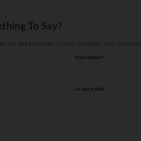
thing To Say?
mail non sarà pubblicato.
I campi obbligatori sono contrass
Your Name
*
La tua email
*