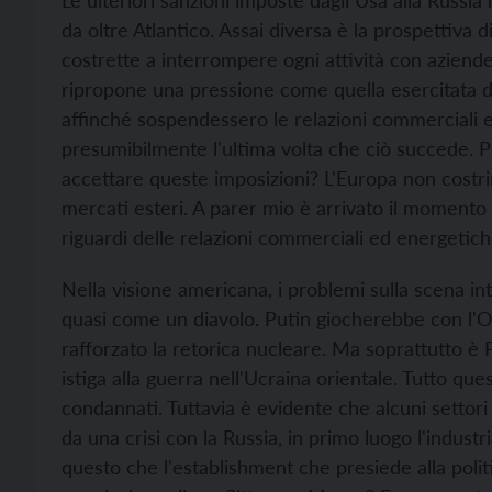
Le ulteriori sanzioni imposte dagli Usa alla Russi
da oltre Atlantico. Assai diversa è la prospettiv
costrette a interrompere ogni attività con aziende
ripropone una pressione come quella esercitata da
affinché sospendessero le relazioni commerciali e
presumibilmente l'ultima volta che ciò succede.
accettare queste imposizioni? L'Europa non cost
mercati esteri. A parer mio è arrivato il momento c
riguardi delle relazioni commerciali ed energetich
Nella visione americana, i problemi sulla scena in
quasi come un diavolo. Putin giocherebbe con l'O
rafforzato la retorica nucleare. Ma soprattutto è
istiga alla guerra nell'Ucraina orientale. Tutto q
condannati. Tuttavia è evidente che alcuni setto
da una crisi con la Russia, in primo luogo l'indust
questo che l'establishment che presiede alla poli