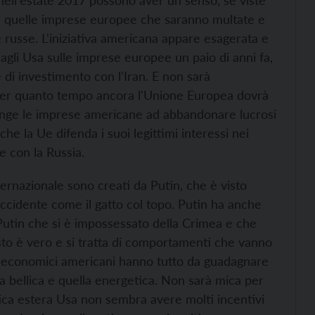
a nell'estate 2017 possono aver un senso, se viste
a di quelle imprese europee che saranno multate e
 russe. L'iniziativa americana appare esagerata e
gli Usa sulle imprese europee un paio di anni fa,
 di investimento con l'Iran. E non sarà
 Per quanto tempo ancora l'Unione Europea dovrà
ringe le imprese americane ad abbandonare lucrosi
he la Ue difenda i suoi legittimi interessi nei
e con la Russia.
ternazionale sono creati da Putin, che è visto
ccidente come il gatto col topo. Putin ha anche
 Putin che si è impossessato della Crimea e che
uesto è vero e si tratta di comportamenti che vanno
ri economici americani hanno tutto da guadagnare
ria bellica e quella energetica. Non sarà mica per
tica estera Usa non sembra avere molti incentivi