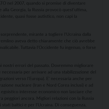
ATO nel 2007, quando si promise di diventare
e alla Georgia, la Russia provocò quest'ultima,
dente, quasi fosse autistico, non capì la
 sorprendente, mirante a togliere l'Ucraina dalla
l Cremlino aveva detto chiaramente che ciò avrebbe
valicabile. Tuttavia l'Occidente fu ingenuo, o forse
 nostri errori del passato. Dovremmo migliorare
è necessaria per arrivare ad una stabilizzazione del
grazioni verso l'Europa). E' necessaria anche per
erazione nucleare (Iran e Nord Corea inclusi) e ad
stro egoistico interesse economico non lasciare che
ura peggiori ancora. Migliori relazioni con la Russia
 stati baltici e per l'Ucraina. Di conseguenza,