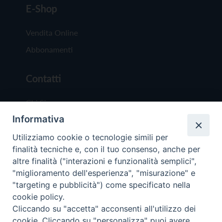
E-Shop
Vendita Online
Abbonamenti
Contatti
Chi Siamo
Informativa
Redazione
Scrivici
Utilizziamo cookie o tecnologie simili per
finalità tecniche e, con il tuo consenso, anche per
altre finalità ("interazioni e funzionalità semplici",
"miglioramento dell'esperienza", "misurazione" e
"targeting e pubblicità") come specificato nella
cookie policy.
Copyright © 2019 - Tutti i diritti riservati - Vit
Cliccando su "accetta" acconsenti all'utilizzo dei
Trentina Editrice
cookie. Cliccando su "personalizza" puoi avere