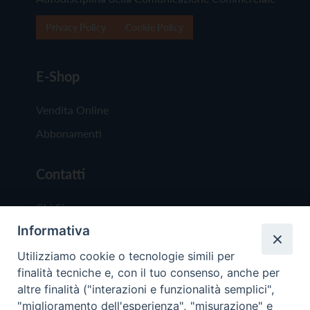
Privacy Policy
Cookie Policy
E-Shop
Vendita Online
Abbonamenti
Contatti
Chi Siamo
Informativa
Redazione
Scrivici
Utilizziamo cookie o tecnologie simili per
finalità tecniche e, con il tuo consenso, anche per
altre finalità ("interazioni e funzionalità semplici",
"miglioramento dell'esperienza", "misurazione" e