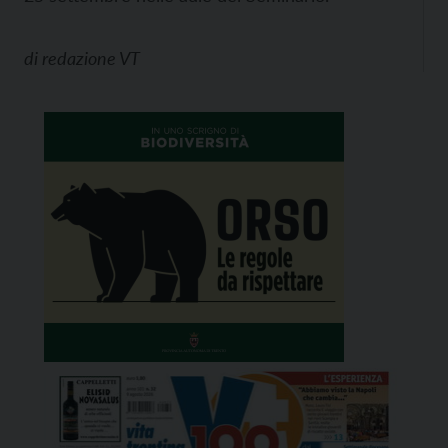
di
redazione VT