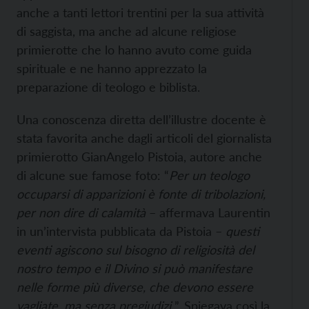
anche a tanti lettori trentini per la sua attività
di saggista, ma anche ad alcune religiose
primierotte che lo hanno avuto come guida
spirituale e ne hanno apprezzato la
preparazione di teologo e biblista.
Una conoscenza diretta dell’illustre docente è
stata favorita anche dagli articoli del giornalista
primierotto GianAngelo Pistoia, autore anche
di alcune sue famose foto: “
Per un teologo
occuparsi di apparizioni è fonte di tribolazioni,
per non dire di calamità
– affermava Laurentin
in un’intervista pubblicata da Pistoia –
questi
eventi agiscono sul bisogno di religiosità del
nostro tempo e il Divino si può manifestare
nelle forme più diverse, che devono essere
vagliate, ma senza pregiudizi
”. Spiegava così la