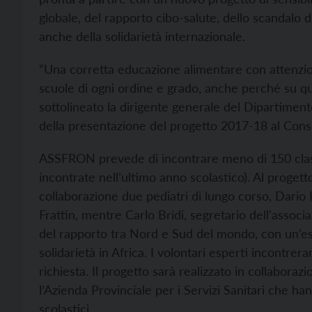
globale, del rapporto cibo-salute, dello scandalo de
anche della solidarietà internazionale.
“Una corretta educazione alimentare con attenzio
scuole di ogni ordine e grado, anche perché su que
sottolineato la dirigente generale del Dipartiment
della presentazione del progetto 2017-18 al Cons
ASSFRON prevede di incontrare meno di 150 classi
incontrate nell’ultimo anno scolastico). Al progett
collaborazione due pediatri di lungo corso, Dario P
Frattin, mentre Carlo Bridi, segretario dell'associa
del rapporto tra Nord e Sud del mondo, con un’esp
solidarietà in Africa. I volontari esperti incontre
richiesta. Il progetto sarà realizzato in collabora
l’Azienda Provinciale per i Servizi Sanitari che ha
scolastici.