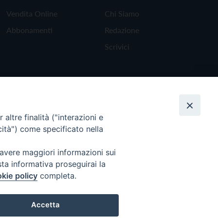
Vendita Online
Chi Siamo
Abbonamenti
Redazione
Scrivici
altre finalità ("interazioni e
cità") come specificato nella
 avere maggiori informazioni sui
sta informativa proseguirai la
kie policy
completa.
Torna all'inizio
Accetta