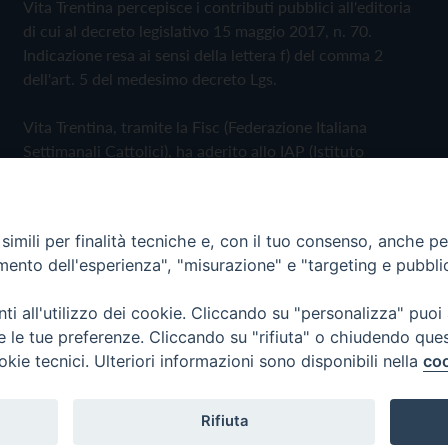
Vita Trentina percepisce i contributi pubblici all'editoria
di cui al decreto legislativo 15 maggio 2017, n. 70.
Indicazione resa ai sensi della lettera f) del comma 2
dell'art. 5 del medesimo decreto Lgs.
Vita Trentina, tramite la Fisc (Federazione Italiana
Settimanali Cattolici), ha aderito allo IAP (Istituto
dell'Autodisciplina Pubblicitaria) accettando il Codice di
Autodisciplina della Comunicazione Commerciale
imili per finalità tecniche e, con il tuo consenso, anche per 
Privacy Policy
Cookie Policy
amento dell'esperienza", "misurazione" e "targeting e pubbli
i all'utilizzo dei cookie. Cliccando su "personalizza" puoi
 Trentina Editrice
re le tue preferenze. Cliccando su "rifiuta" o chiudendo que
okie tecnici. Ulteriori informazioni sono disponibili nella
coo
Rifiuta