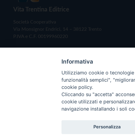
Vita Trentina Editrice
Società Cooperativa
Via Monsignor Endrici, 14 – 38122 Trento
P.IVA e C.F. 00199960220
Informativa
Utilizziamo cookie o tecnologie s
funzionalità semplici", "miglior
cookie policy.
Cliccando su "accetta" acconsent
Copyright © 2019 - Tutti i diritti riservati - Vita
cookie utilizzati e personalizza
navigazione installando i soli co
Privacy Policy
Personalizza