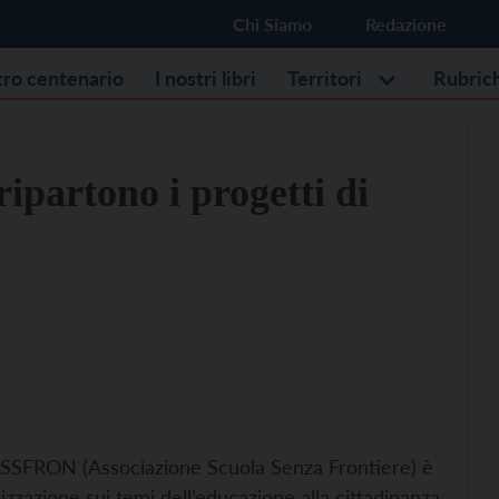
Chi Siamo
Redazione
stro centenario
I nostri libri
Territori
Rubric
ripartono i progetti di
ASSFRON (Associazione Scuola Senza Frontiere) è
izzazione sui temi dell’educazione alla cittadinanza