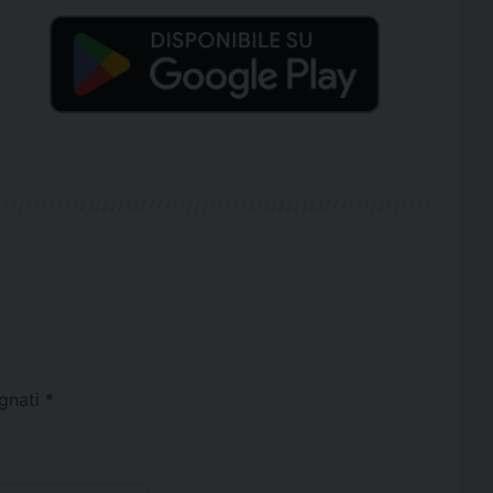
egnati
*