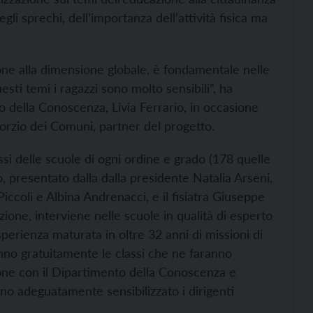
gli sprechi, dell’importanza dell’attività fisica ma
ne alla dimensione globale, è fondamentale nelle
sti temi i ragazzi sono molto sensibili”, ha
o della Conoscenza, Livia Ferrario, in occasione
orzio dei Comuni, partner del progetto.
 delle scuole di ogni ordine e grado (178 quelle
o, presentato dalla dalla presidente Natalia Arseni,
iccoli e Albina Andrenacci, e il fisiatra Giuseppe
zione, interviene nelle scuole in qualità di esperto
erienza maturata in oltre 32 anni di missioni di
ranno gratuitamente le classi che ne faranno
zione con il Dipartimento della Conoscenza e
nno adeguatamente sensibilizzato i dirigenti