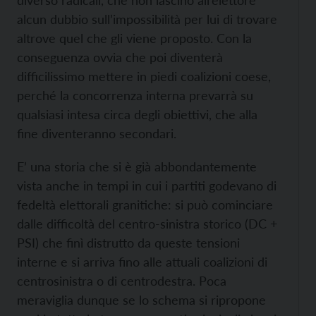
diverso radicali, che non lascino all’elettore
alcun dubbio sull’impossibilità per lui di trovare
altrove quel che gli viene proposto. Con la
conseguenza ovvia che poi diventerà
difficilissimo mettere in piedi coalizioni coese,
perché la concorrenza interna prevarrà su
qualsiasi intesa circa degli obiettivi, che alla
fine diventeranno secondari.
E’ una storia che si è già abbondantemente
vista anche in tempi in cui i partiti godevano di
fedeltà elettorali granitiche: si può cominciare
dalle difficoltà del centro-sinistra storico (DC +
PSI) che finì distrutto da queste tensioni
interne e si arriva fino alle attuali coalizioni di
centrosinistra o di centrodestra. Poca
meraviglia dunque se lo schema si ripropone