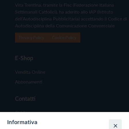
Vita Trentina, tramite la Fisc (Federazione Italiana
Settimanali Cattolici), ha aderito allo IAP (Istituto
dell'Autodisciplina Pubblicitaria) accettando il Codice di
Autodisciplina della Comunicazione Commerciale
Privacy Policy
Cookie Policy
E-Shop
Vendita Online
Abbonamenti
Contatti
Chi Siamo
Informativa
Redazione