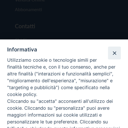
Abbonamenti
Contatti
Chi Siamo
Informativa
Redazione
Scrivici
Utilizziamo cookie o tecnologie simili per
finalità tecniche e, con il tuo consenso, anche per
altre finalità ("interazioni e funzionalità semplici",
"miglioramento dell'esperienza", "misurazione" e
"targeting e pubblicità") come specificato nella
cookie policy.
Copyright © 2019 - Tutti i diritti riservati - Vit
Cliccando su "accetta" acconsenti all'utilizzo dei
Trentina Editrice
cookie. Cliccando su "personalizza" puoi avere
maggiori informazioni sui cookie utilizzati e
Privacy Policy
personalizzare le tue preferenze. Cliccando su
Torna all'inizi