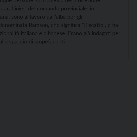
nque persone, su richiesta della direzione
I carabinieri del comando provinciale, in
na, sono al lavoro dall’alba per gli
a denominata Ramson, che significa “Riscatto”, e ha
zionalità italiana e albanese. Erano già indagati per
allo spaccio di stupefacenti.