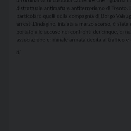
un’ordinanza di custodia cautelare che riguarda ci
distrettuale antimafia e antiterrorismo di Trento. 
particolare quelli della compagnia di Borgo Valsuga
arresti.
L’indagine, iniziata a marzo scorso, è stat
portato alle accuse nei confronti dei cinque, di na
associazione criminale armata dedita al traffico e 
di