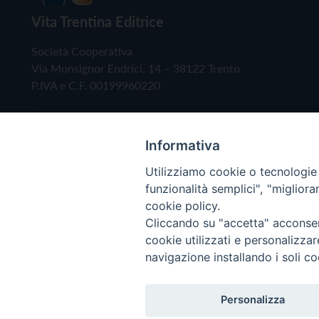
Vita Trentina Editrice
Società Cooperativa
Via Monsignor Endrici, 14 – 38122 Trento
P.IVA e C.F. 00199960220
Informativa
Utilizziamo cookie o tecnologie s
funzionalità semplici", "miglior
cookie policy.
Cliccando su "accetta" acconsent
Copyright © 2019 - Tutti i diritti riservati - Vita
cookie utilizzati e personalizza
navigazione installando i soli co
Privacy Policy
Personalizza