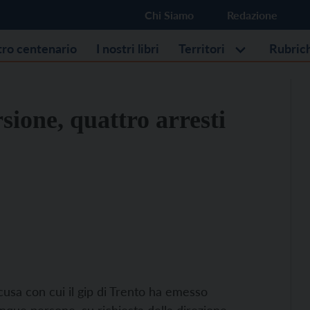
Chi Siamo
Redazione
stro centenario
I nostri libri
Territori
Rubric
sione, quattro arresti
cusa con cui il gip di Trento ha emesso