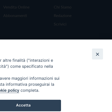
Vendita Online
Chi Siamo
Abbonamenti
Redazione
Scrivici
altre finalità ("interazioni e
cità") come specificato nella
 avere maggiori informazioni sui
sta informativa proseguirai la
kie policy
completa.
Torna all'inizio
Accetta