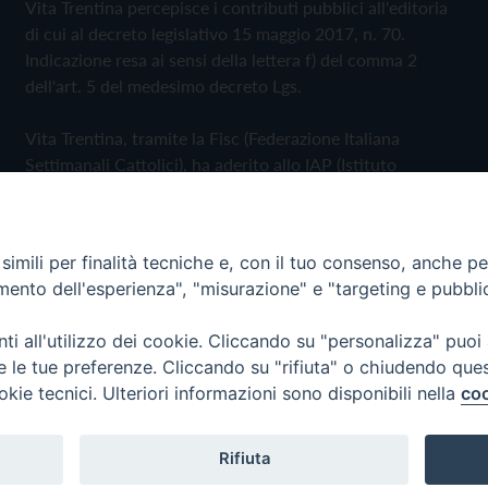
Vita Trentina percepisce i contributi pubblici all'editoria
di cui al decreto legislativo 15 maggio 2017, n. 70.
Indicazione resa ai sensi della lettera f) del comma 2
dell'art. 5 del medesimo decreto Lgs.
Vita Trentina, tramite la Fisc (Federazione Italiana
Settimanali Cattolici), ha aderito allo IAP (Istituto
dell'Autodisciplina Pubblicitaria) accettando il Codice di
Autodisciplina della Comunicazione Commerciale
imili per finalità tecniche e, con il tuo consenso, anche per 
Privacy Policy
Cookie Policy
amento dell'esperienza", "misurazione" e "targeting e pubbli
i all'utilizzo dei cookie. Cliccando su "personalizza" puoi
 Trentina Editrice
re le tue preferenze. Cliccando su "rifiuta" o chiudendo que
okie tecnici. Ulteriori informazioni sono disponibili nella
coo
Rifiuta