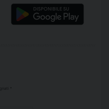
egnati
*