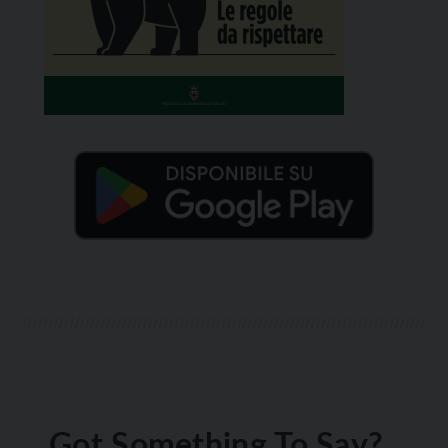
Got Something To Say?