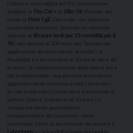
L’intesa è stata siglata ieri fra l’associazione
artigiani, la
Fim Cisl
e la
Uilm Uil
. Assente dal
tavolo la
Fiom Cgil.
L’accordo, che interessa
quattromila lavoratori, prevede un aumento
salariale di
40 euro lordi per 13 mensilità più il
Tfr;
una tantum di 200 euro per “la mancata
applicazione del precedente accordo”: la
flessibilità tra un massimo di 50 ore in più e 60
in meno, la regolamentazione della banca ore e
del multiperiodale; una giornata di permesso
aggiuntivo viene concessa a tutti i lavoratori,
se non fruita entro l’anno verrà trasformata in
welfare (valore forfettario di 50 euro ) o
versata sul fondo pensionistico
complementare del lavoratore. Viene
aumentata, infine, la percentuale da versare a
Laborfonds
a carico dell’azienda portandola