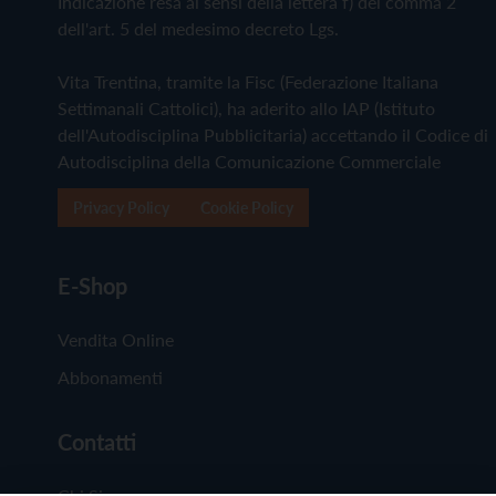
Indicazione resa ai sensi della lettera f) del comma 2
dell'art. 5 del medesimo decreto Lgs.
Vita Trentina, tramite la Fisc (Federazione Italiana
Settimanali Cattolici), ha aderito allo IAP (Istituto
dell'Autodisciplina Pubblicitaria) accettando il Codice di
Autodisciplina della Comunicazione Commerciale
Privacy Policy
Cookie Policy
E-Shop
Vendita Online
Abbonamenti
Contatti
Chi Siamo