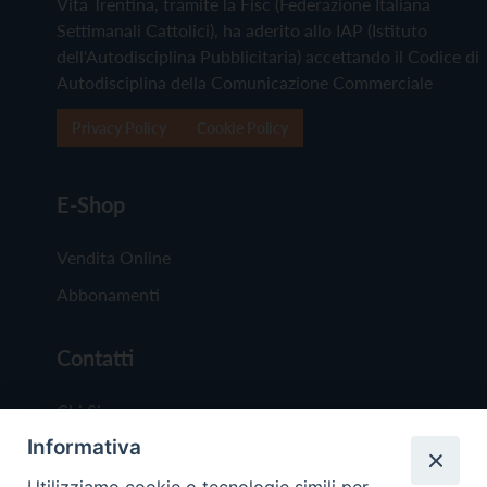
Vita Trentina, tramite la Fisc (Federazione Italiana
Settimanali Cattolici), ha aderito allo IAP (Istituto
dell'Autodisciplina Pubblicitaria) accettando il Codice di
Autodisciplina della Comunicazione Commerciale
Privacy Policy
Cookie Policy
E-Shop
Vendita Online
Abbonamenti
Contatti
Chi Siamo
Informativa
Redazione
Scrivici