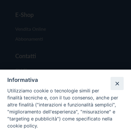
E-Shop
Vendita Online
Abbonamenti
Contatti
Chi Siamo
Informativa
Redazione
Scrivici
Utilizziamo cookie o tecnologie simili per
finalità tecniche e, con il tuo consenso, anche per
altre finalità ("interazioni e funzionalità semplici",
"miglioramento dell'esperienza", "misurazione" e
"targeting e pubblicità") come specificato nella
cookie policy.
Copyright © 2019 - Tutti i diritti riservati - Vit