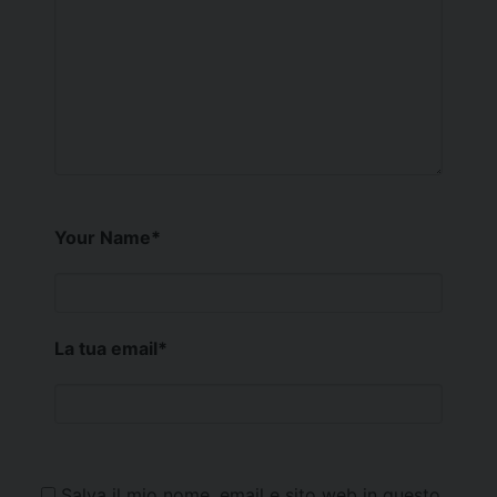
Your Name
*
La tua email
*
Salva il mio nome, email e sito web in questo