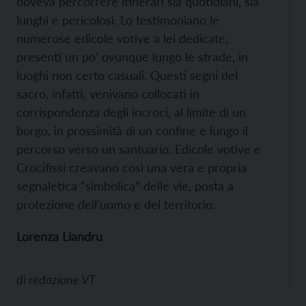
doveva percorrere itinerari sia quotidiani, sia
lunghi e pericolosi. Lo testimoniano le
numerose edicole votive a lei dedicate,
presenti un po' ovunque lungo le strade, in
luoghi non certo casuali. Questi segni del
sacro, infatti, venivano collocati in
corrispondenza degli incroci, al limite di un
borgo, in prossimità di un confine e lungo il
percorso verso un santuario. Edicole votive e
Crocifissi creavano così una vera e propria
segnaletica “simbolica” delle vie, posta a
protezione dell'uomo e del territorio.
Lorenza Liandru
di
redazione VT