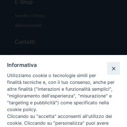
E-Shop
Vendita Online
Abbonamenti
Contatti
Chi Siamo
Informativa
Redazione
Scrivici
Utilizziamo cookie o tecnologie simili per
finalità tecniche e, con il tuo consenso, anche per
altre finalità ("interazioni e funzionalità semplici",
"miglioramento dell'esperienza", "misurazione" e
"targeting e pubblicità") come specificato nella
cookie policy.
Copyright © 2019 - Tutti i diritti riservati - Vit
Cliccando su "accetta" acconsenti all'utilizzo dei
Trentina Editrice
cookie. Cliccando su "personalizza" puoi avere