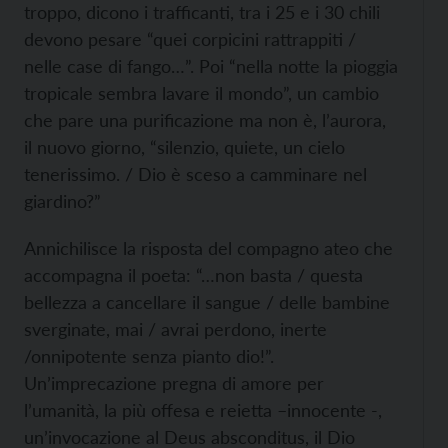
troppo, dicono i trafficanti, tra i 25 e i 30 chili
devono pesare “quei corpicini rattrappiti /
nelle case di fango…”. Poi “nella notte la pioggia
tropicale sembra lavare il mondo”, un cambio
che pare una purificazione ma non è, l’aurora,
il nuovo giorno, “silenzio, quiete, un cielo
tenerissimo. / Dio è sceso a camminare nel
giardino?”
Annichilisce la risposta del compagno ateo che
accompagna il poeta: “…non basta / questa
bellezza a cancellare il sangue / delle bambine
sverginate, mai / avrai perdono, inerte
/onnipotente senza pianto dio!”.
Un’imprecazione pregna di amore per
l’umanità, la più offesa e reietta –innocente -,
un’invocazione al Deus absconditus, il Dio