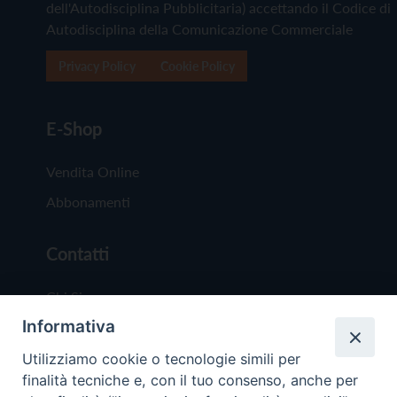
dell'Autodisciplina Pubblicitaria) accettando il Codice di
Autodisciplina della Comunicazione Commerciale
Privacy Policy
Cookie Policy
E-Shop
Vendita Online
Abbonamenti
Contatti
Chi Siamo
Informativa
Redazione
Scrivici
Utilizziamo cookie o tecnologie simili per
finalità tecniche e, con il tuo consenso, anche per