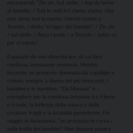
necessario): “Zin zin /sul violin, / dag da beive
al fantolin. / Tutt le nott lu’l ciama, ciama, /ma
non viene mai la mama: /niente mame a
Terezìn, / detto “el lager dei bambin”. / Zin zin
/ sul violin. / Anca i putin / a Terezìn / volan su
par el camin”.
Il passato da non dimenticare, di cui fare
continua, incessante memoria. Mentre
incombe un presente dominato da cupidigie e
crimini, sempre a danno dei più innocenti, i
bambini e le bambine. “Da Manaus” è
esemplare per la continua tensione tra il bene
e il male, la bellezza della natura e delle
creature fragili e la brutalità persistente. Un
viaggio in Amazzonia, “un processo in corso /
sulla tratta dei bambini”. Non devono pesare