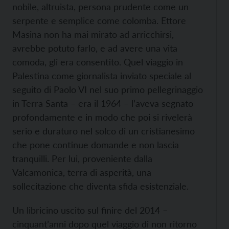
nobile, altruista, persona prudente come un
serpente e semplice come colomba. Ettore
Masina non ha mai mirato ad arricchirsi,
avrebbe potuto farlo, e ad avere una vita
comoda, gli era consentito. Quel viaggio in
Palestina come giornalista inviato speciale al
seguito di Paolo VI nel suo primo pellegrinaggio
in Terra Santa – era il 1964 – l’aveva segnato
profondamente e in modo che poi si rivelerà
serio e duraturo nel solco di un cristianesimo
che pone continue domande e non lascia
tranquilli. Per lui, proveniente dalla
Valcamonica, terra di asperità, una
sollecitazione che diventa sfida esistenziale.
Un libricino uscito sul finire del 2014 –
cinquant’anni dopo quel viaggio di non ritorno