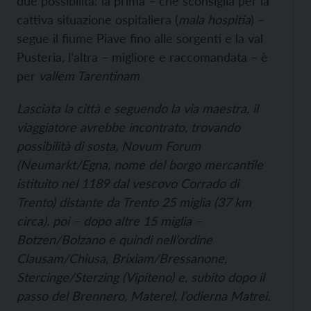
due possibilità: la prima – che sconsiglia per la
cattiva situazione ospitaliera (
mala hospitia
) –
segue il fiume Piave fino alle sorgenti e la val
Pusteria, l’altra – migliore e raccomandata – è
per
vallem Tarentinam
Lasciata la città e seguendo la via maestra, il
viaggiatore avrebbe incontrato, trovando
possibilità di sosta,
Novum Forum
(Neumarkt/Egna, nome del borgo mercantile
istituito nel
1189 dal vescovo Corrado di
Trento) distante da Trento 25 miglia (37 km
circa), poi – dopo altre 15 miglia –
Botzen
/Bolzano e quindi nell’ordine
Clausam
/Chiusa,
Brixiam
/Bressanone,
Stercinge
/Sterzing (Vipiteno) e, subito dopo il
passo del Brennero,
Materel
, l’odierna Matrei.