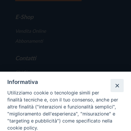
E-Shop
Vendita Online
Abbonamenti
Contatti
Chi Siamo
Informativa
Redazione
Scrivici
Utilizziamo cookie o tecnologie simili per
finalità tecniche e, con il tuo consenso, anche per
altre finalità ("interazioni e funzionalità semplici",
"miglioramento dell'esperienza", "misurazione" e
"targeting e pubblicità") come specificato nella
cookie policy.
Copyright © 2019 - Tutti i diritti riservati - Vit