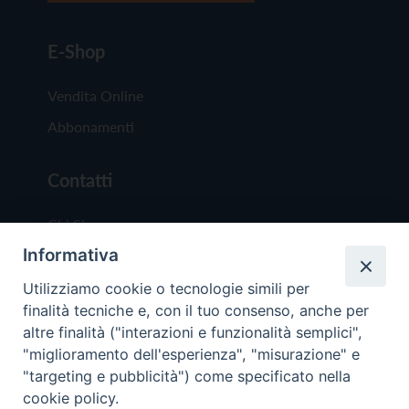
E-Shop
Vendita Online
Abbonamenti
Contatti
Chi Siamo
Informativa
Redazione
Scrivici
Utilizziamo cookie o tecnologie simili per
finalità tecniche e, con il tuo consenso, anche per
altre finalità ("interazioni e funzionalità semplici",
"miglioramento dell'esperienza", "misurazione" e
"targeting e pubblicità") come specificato nella
cookie policy.
Copyright © 2019 - Tutti i diritti riservati - Vit