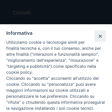
Contatti
Chi Siamo
Informativa
Redazione
Scrivici
Utilizziamo cookie o tecnologie simili per
finalità tecniche e, con il tuo consenso, anche per
altre finalità ("interazioni e funzionalità semplici",
"miglioramento dell'esperienza", "misurazione" e
"targeting e pubblicità") come specificato nella
cookie policy.
Copyright © 2019 - Tutti i diritti riservati - Vit
Cliccando su "accetta" acconsenti all'utilizzo dei
Trentina Editrice
cookie. Cliccando su "personalizza" puoi avere
maggiori informazioni sui cookie utilizzati e
Privacy Policy
personalizzare le tue preferenze. Cliccando su
Torna all'inizi
"rifiuta" o chiudendo questa informativa proseguirai
la navigazione installando i soli cookie tecnici.