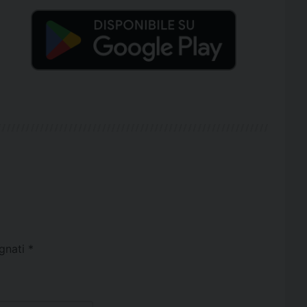
egnati
*