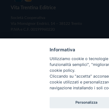
Vita Trentina Editrice
Società Cooperativa
Via Monsignor Endrici, 14 – 38122 Trento
P.IVA e C.F. 00199960220
Informativa
Utilizziamo cookie o tecnologie s
funzionalità semplici", "miglior
cookie policy.
Cliccando su "accetta" acconsent
Copyright © 2019 - Tutti i diritti riservati - Vita
cookie utilizzati e personalizza
navigazione installando i soli co
Privacy Policy
Personalizza