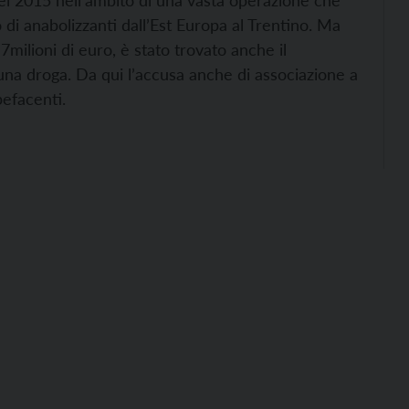
l 2015 nell’ambito di una vasta operazione che
 di anabolizzanti dall’Est Europa al Trentino. Ma
7milioni di euro, è stato trovato anche il
 una droga. Da qui l’accusa anche di associazione a
pefacenti.