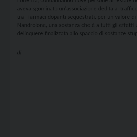
Forlenza, condannando nove persone arrestate ne
aveva sgominato un’associazione dedita al traffico
tra i farmaci dopanti sequestrati, per un valore di 
Nandrolone, una sostanza che è a tutti gli effetti
delinquere finalizzata allo spaccio di sostanze stu
di