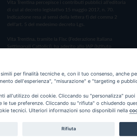
Vita Trentina percepisce i contributi pubblici all'editoria
di cui al decreto legislativo 15 maggio 2017, n. 70.
Indicazione resa ai sensi della lettera f) del comma 2
dell'art. 5 del medesimo decreto Lgs.
Vita Trentina, tramite la Fisc (Federazione Italiana
Settimanali Cattolici), ha aderito allo IAP (Istituto
dell'Autodisciplina Pubblicitaria) accettando il Codice di
Autodisciplina della Comunicazione Commerciale
imili per finalità tecniche e, con il tuo consenso, anche per 
Privacy Policy
Cookie Policy
amento dell'esperienza", "misurazione" e "targeting e pubbli
i all'utilizzo dei cookie. Cliccando su "personalizza" puoi
 Trentina Editrice
re le tue preferenze. Cliccando su "rifiuta" o chiudendo que
okie tecnici. Ulteriori informazioni sono disponibili nella
coo
Rifiuta