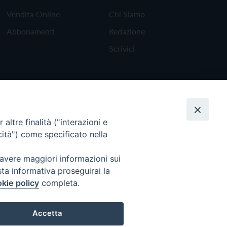
Vendita Online
Chi Siamo
Abbonamenti
Redazione
Scrivici
altre finalità ("interazioni e
cità") come specificato nella
 avere maggiori informazioni sui
sta informativa proseguirai la
kie policy
completa.
Torna all'inizio
Accetta