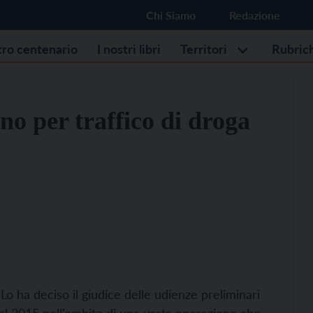
Chi Siamo
Redazione
stro centenario
I nostri libri
Territori
Rubric
no per traffico di droga
Lo ha deciso il giudice delle udienze preliminari