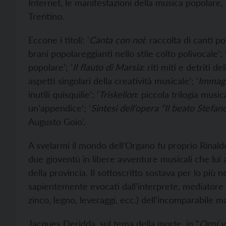
Internet, le manifestazioni della musica popolare, 
Trentino.
Eccone i titoli: ‘
Canta con noi
: raccolta di canti pop
brani popolareggianti nello stile colto polivocale’; 
popolare’; ‘
Il flauto di Marsia
: riti miti e detriti de
aspetti singolari della creatività musicale’; ‘
Immagi
inutili quisquilie’; ‘
Triskelion
: piccola trilogia musica
un’appendice’; ‘
Sintesi dell’opera “Il beato Stefano
Augusto Goio’.
A svelarmi il mondo dell’Organo fu proprio Rinald
due gioventù in libere avventure musicali che lui 
della provincia. Il sottoscritto sostava per lo più 
sapientemente evocati dall’interprete, mediatore t
zinco, legno, leveraggi, ecc.) dell’incomparabile 
Jacques Deridda, sul tema della morte, in “
Ogni v