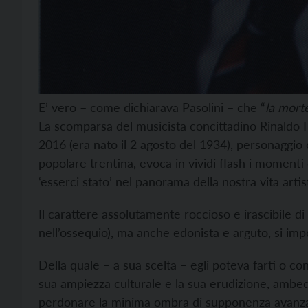
E’ vero – come dichiarava Pasolini – che “
la mort
La scomparsa del musicista concittadino Rinaldo F
2016 (era nato il 2 agosto del 1934), personaggio c
popolare trentina, evoca in vividi flash i momenti 
‘esserci stato’ nel panorama della nostra vita artis
Il carattere assolutamente roccioso e irascibile di
nell’ossequio), ma anche edonista e arguto, si imp
Della quale – a sua scelta – egli poteva farti o c
sua ampiezza culturale e la sua erudizione, amb
perdonare la minima ombra di supponenza avanza