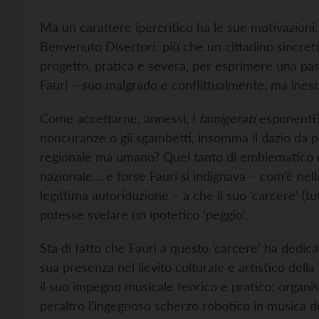
Ma un carattere ipercritico ha le sue motivazioni. E
Benvenuto Disertori: più che un cittadino sincreti
progetto, pratica e severa, per esprimere una pass
Fauri – suo malgrado e conflittualmente, ma ines
Come accettarne, annessi, i
famigerati
esponenti?
noncuranze o gli sgambetti, insomma il dazio da p
regionale ma umano? Quel tanto di emblematico c
nazionale… e forse Fauri si indignava – com’è nello
legittima autoriduzione – a che il suo ‘carcere’ (tu
potesse svelare un ipotetico ‘peggio’.
Sta di fatto che Fauri a questo ‘carcere’ ha dedi
sua presenza nel lievito culturale e artistico della
il suo impegno musicale teorico e pratico: organis
peraltro l’ingegnoso scherzo robotico in musica 