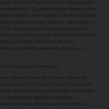
tempo di Giorgio Garbari (1962) e saltuariamente
 era avvenuto nel ’50, quando Franco Sartori, autore
 Vigilio’, nonché armonizzatore e direttore artistico
 stava creando un corpus di nuove elaborazioni.
Rai TV; membro della Commissione artistica e
 Centro educazione musicale della Libera Università
l’orchestra Haydn; ebbe anche una viva
ie alla sua speciale competente disciplina, fu
pina’ per la musica di montagna.
re, intinta (si fa per dire, poiché egli era un
l cronista autentico, restano i suoi testi autonomi,
ranza decorativa dei caratteri grafici informatici
 Depositati nelle biblioteche cittadine, i
vivace con dovizia di dati assai antecedente a