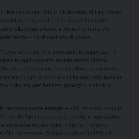
’ indicativo che l’idolo intellettuale di Fauri fosse
sta del mondo, colui che indicasse la strada-
ione alla propria terra, al Trentino; terra che
orabilmente – ha dimostrato di amare.
 Come affrontarne e sventarne le doppiezze, le
agare in ogni rapporto sociale niente affatto
he una regione vanta non la aliena dal contesto
 spirito di ogni provincia e nella dose obbligata di
ttavia dorato, per bellezza geologica e storica)
cato amorosamente energie e vita: ne sono prova la
 Trento dell’ultimo scorcio di secolo, e soprattutto
ta sapientissimo nei colori timbrici – vedere
del CD
“Noterosse di Controcultura”
(1995) – fu