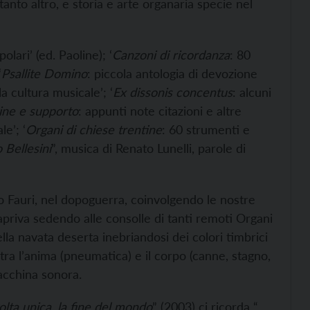
tanto altro, e storia e arte organaria specie nel
olari’ (ed. Paoline); ‘
Canzoni di ricordanza
: 80
‘
Psallite
Domino
: piccola antologia di devozione
lla cultura musicale’; ‘
Ex dissonis concentus
: alcuni
ne e supporto
: appunti note citazioni e altre
le’; ‘
Organi di chiese trentine
: 60 strumenti e
 Bellesini
”, musica di Renato Lunelli, parole di
o Fauri, nel dopoguerra, coinvolgendo le nostre
apriva sedendo alle consolle di tanti remoti Organi
nella navata deserta inebriandosi dei colori timbrici
ra l’anima (pneumatica) e il corpo (canne, stagno,
macchina sonora.
olta unica, la fine del mondo
” (2003) ci ricorda “