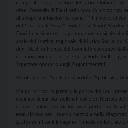
compositore e animatore del “Coro Dolomiti” dal 
oltre. L’esordio di Fauri nella coralità montanara
di un’opera affascinante come il ‘Il mistero di San
del “Coro della Sosat” guidato da ‘Nano’ Nardon,
Fauri fu assistente programmatore musicale alla 
socio del Festival regionale di Musica Sacra; del
degli Studi di Trento, del Comitato esecutivo del
collaborazione col tenore Rudy Forti. Inoltre, graz
‘Ispettore onorario degli Organi trentini’.
Meritò i premi ‘Stella del Cardo’ e ‘Spiritualità Al
Ma per chi vorrà gustare la penna del Fauri prosato
accanito digitalista) nell’inchiostro dell’acribìa de
appassionatamente da lui curati perfino nell’esube
(entusiasmo per il nuovo mezzo) e nella rilegatura.
gustosissimi tomi indagano in modo colloquiale e 