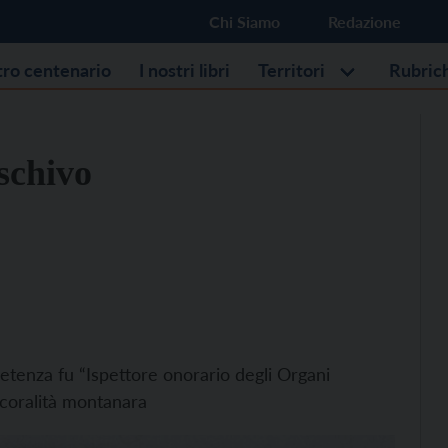
Chi Siamo
Redazione
stro centenario
I nostri libri
Territori
Rubric
 schivo
etenza fu “Ispettore onorario degli Organi
a coralità montanara