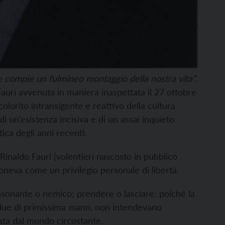
e compie un fulmineo montaggio della nostra vita”.
auri avvenuta in maniera inaspettata il 27 ottobre
olorito intransigente e reattivo della cultura
di un’esistenza incisiva e di un assai inquieto
tica degli anni recenti.
 Rinaldo Fauri (volentieri nascosto in pubblico
oneva come un privilegio personale di libertà.
onsonante o nemico; prendere o lasciare: poiché la
edue di primissima mano, non intendevano
ta dal mondo circostante.