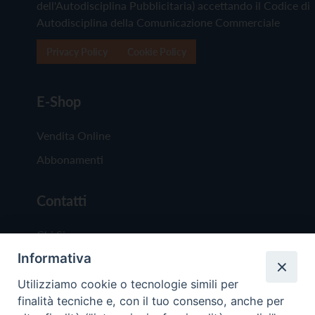
dell'Autodisciplina Pubblicitaria) accettando il Codice di
Autodisciplina della Comunicazione Commerciale
Privacy Policy
Cookie Policy
E-Shop
Vendita Online
Abbonamenti
Contatti
Chi Siamo
Informativa
Redazione
Scrivici
Utilizziamo cookie o tecnologie simili per
finalità tecniche e, con il tuo consenso, anche per