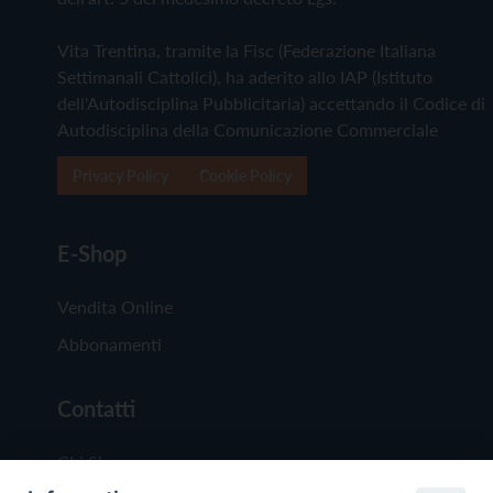
Vita Trentina, tramite la Fisc (Federazione Italiana
Settimanali Cattolici), ha aderito allo IAP (Istituto
dell'Autodisciplina Pubblicitaria) accettando il Codice di
Autodisciplina della Comunicazione Commerciale
Privacy Policy
Cookie Policy
E-Shop
Vendita Online
Abbonamenti
Contatti
Chi Siamo