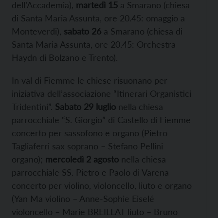
dell’Accademia),
martedì 15
a Smarano (chiesa
di Santa Maria Assunta, ore 20.45: omaggio a
Monteverdi),
sabato 26
a Smarano (chiesa di
Santa Maria Assunta, ore 20.45: Orchestra
Haydn di Bolzano e Trento).
In val di Fiemme le chiese risuonano per
iniziativa dell’associazione “Itinerari Organistici
Tridentini”.
Sabato 29 luglio
nella chiesa
parrocchiale “S. Giorgio” di Castello di Fiemme
concerto per sassofono e organo (Pietro
Tagliaferri sax soprano – Stefano Pellini
organo);
m
ercoledì 2 agosto
nella chiesa
parrocchiale SS. Pietro e Paolo di Varena
concerto per violino, violoncello, liuto e organo
(Yan Ma violino – Anne-Sophie Eiselé
violoncello – Marie BREILLAT liuto – Bruno