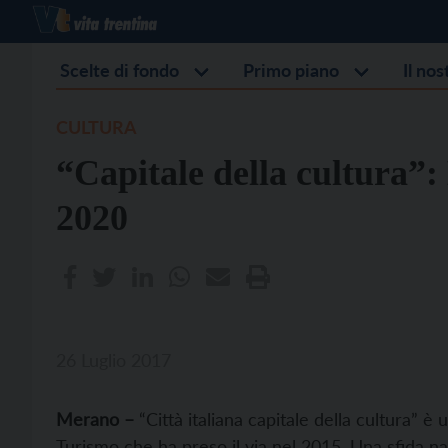
Scelte di fondo
Primo piano
Il no
CULTURA
“Capitale della cultura”:
2020
26 Luglio 2017
Merano –
“Città italiana capitale della cultura” è 
Turismo che ha preso il via nel 2015. Una sfida na