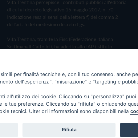
Vita Trentina percepisce i contributi pubblici all'editoria
di cui al decreto legislativo 15 maggio 2017, n. 70.
Indicazione resa ai sensi della lettera f) del comma 2
dell'art. 5 del medesimo decreto Lgs.
Vita Trentina, tramite la Fisc (Federazione Italiana
Settimanali Cattolici), ha aderito allo IAP (Istituto
dell'Autodisciplina Pubblicitaria) accettando il Codice di
Autodisciplina della Comunicazione Commerciale
imili per finalità tecniche e, con il tuo consenso, anche per 
Privacy Policy
Cookie Policy
amento dell'esperienza", "misurazione" e "targeting e pubbli
i all'utilizzo dei cookie. Cliccando su "personalizza" puoi
 Trentina Editrice
re le tue preferenze. Cliccando su "rifiuta" o chiudendo que
okie tecnici. Ulteriori informazioni sono disponibili nella
coo
Rifiuta