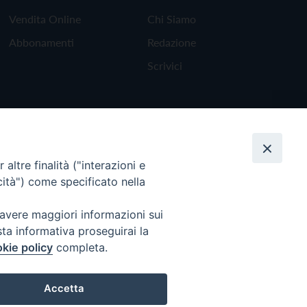
Vendita Online
Chi Siamo
Abbonamenti
Redazione
Scrivici
altre finalità ("interazioni e
cità") come specificato nella
 avere maggiori informazioni sui
sta informativa proseguirai la
kie policy
completa.
Torna all'inizio
Accetta