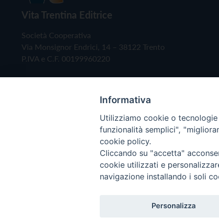
Vita Trentina Editrice
Società Cooperativa
Via Monsignor Endrici, 14 – 38122 Trento
P.IVA e C.F. 00199960220
Informativa
Utilizziamo cookie o tecnologie s
funzionalità semplici", "miglior
cookie policy.
Cliccando su "accetta" acconsent
Copyright © 2019 - Tutti i diritti riservati - Vita
cookie utilizzati e personalizza
navigazione installando i soli co
Privacy Policy
Personalizza