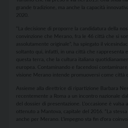
grande tradizione, ma anche la capacità innovativa 
2020.
“La decisione di proporre la candidatura della nost
convinzione che Merano, fra le 46 città che si so
assolutamente originale”, ha spiegato il vicesinda
soltanto qui, infatti, in una città che rappresenta 
questa terra, che la cultura italiana quotidianame
europea. Contaminando e facendosi contaminare. C
visione Merano intende promuoversi come città ch
Assieme alla direttrice di ripartizione Barbara Nes
recentemente a Roma a un incontro nazionale dal q
del dossier di presentazione. L’occasione è valsa a
ottenuto a Mantova, capitale del 2016. “La stessa
anche per Merano. L’impegno sta fin d’ora coinvolgend