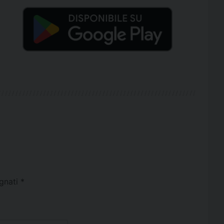
egnati
*