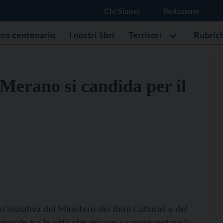
Chi Siamo
Redazione
stro centenario
I nostri libri
Territori
Rubric
 Merano si candida per il
un’iniziativa del Ministero dei Beni Culturali e del
zionale tra le città che mirano a rappresentare la