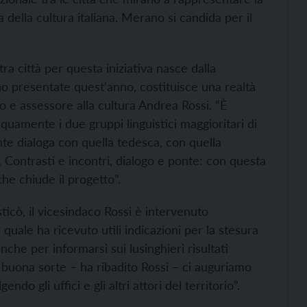
della cultura italiana. Merano si candida per il
ra città per questa iniziativa nasce dalla
no presentate quest’anno, costituisce una realtà
co e assessore alla cultura Andrea Rossi. “È
equamente i due gruppi linguistici maggioritari di
nte dialoga con quella tedesca, con quella
ontrasti e incontri, dialogo e ponte: con questa
e chiude il progetto”.
ticò, il vicesindaco Rossi è intervenuto
uale ha ricevuto utili indicazioni per la stesura
nche per informarsi sui lusinghieri risultati
 buona sorte – ha ribadito Rossi – ci auguriamo
o gli uffici e gli altri attori del territorio”.