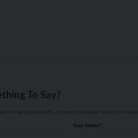
thing To Say?
mail non sarà pubblicato.
I campi obbligatori sono contrass
Your Name
*