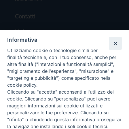
Contatti
Chi Siamo
Informativa
Redazione
Scrivici
Utilizziamo cookie o tecnologie simili per
finalità tecniche e, con il tuo consenso, anche per
altre finalità ("interazioni e funzionalità semplici",
"miglioramento dell'esperienza", "misurazione" e
"targeting e pubblicità") come specificato nella
cookie policy.
Copyright © 2019 - Tutti i diritti riservati - Vit
Cliccando su "accetta" acconsenti all'utilizzo dei
Trentina Editrice
cookie. Cliccando su "personalizza" puoi avere
maggiori informazioni sui cookie utilizzati e
Privacy Policy
personalizzare le tue preferenze. Cliccando su
Torna all'inizi
"rifiuta" o chiudendo questa informativa proseguirai
la navigazione installando i soli cookie tecnici.