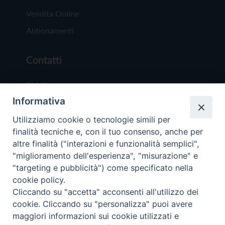
Vendita Online
Abbonamenti
Contatti
Chi Siamo
Informativa
Redazione
Scrivici
Utilizziamo cookie o tecnologie simili per
finalità tecniche e, con il tuo consenso, anche per
altre finalità ("interazioni e funzionalità semplici",
"miglioramento dell'esperienza", "misurazione" e
"targeting e pubblicità") come specificato nella
cookie policy.
Copyright © 2019 - Tutti i diritti riservati - Vit
Cliccando su "accetta" acconsenti all'utilizzo dei
Trentina Editrice
cookie. Cliccando su "personalizza" puoi avere
maggiori informazioni sui cookie utilizzati e
Privacy Policy