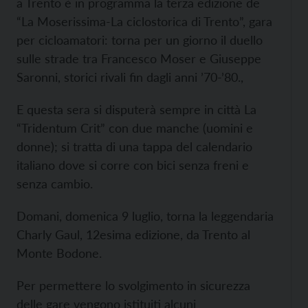
a Trento è in programma la terza edizione de
“La Moserissima-La ciclostorica di Trento”, gara
per cicloamatori: torna per un giorno il duello
sulle strade tra Francesco Moser e Giuseppe
Saronni, storici rivali fin dagli anni ’70-’80.,
E questa sera si disputerà sempre in città La
“Tridentum Crit” con due manche (uomini e
donne); si tratta di una tappa del calendario
italiano dove si corre con bici senza freni e
senza cambio.
Domani, domenica 9 luglio, torna la leggendaria
Charly Gaul, 12esima edizione, da Trento al
Monte Bodone.
Per permettere lo svolgimento in sicurezza
delle gare vengono istituiti alcuni