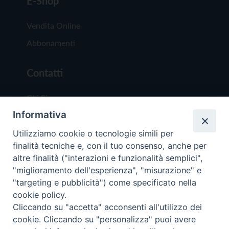
E-Shop
Vendita Online
Abbonamenti
Contatti
Chi Siamo
Informativa
Redazione
Scrivici
Utilizziamo cookie o tecnologie simili per
finalità tecniche e, con il tuo consenso, anche per
altre finalità ("interazioni e funzionalità semplici",
"miglioramento dell'esperienza", "misurazione" e
"targeting e pubblicità") come specificato nella
cookie policy.
Copyright © 2019 - Tutti i diritti riservati - Vit
Cliccando su "accetta" acconsenti all'utilizzo dei
Trentina Editrice
cookie. Cliccando su "personalizza" puoi avere