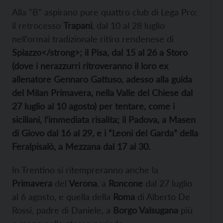
Alla “B” aspirano pure quattro club di Lega Pro:
il retrocesso
Trapani
, dal 10 al 28 luglio
nell’ormai tradizionale ritiro rendenese di
Spiazzo</strong>; il
Pisa
, dal 15 al 26 a
Storo
(dove i nerazzurri ritroveranno il loro ex
allenatore Gennaro Gattuso, adesso alla guida
del
Milan Primavera
, nella Valle del Chiese dal
27 luglio al 10 agosto) per tentare, come i
siciliani, l’immediata risalita; il
Padova
, a
Masen
di Giovo
dal 16 al 29, e i “Leoni del Garda” della
Feralpisalò
, a
Mezzana
dal 17 al 30.
In Trentino si ritempreranno anche la
Primavera
del
Verona
, a
Roncone
dal 27 luglio
al 6 agosto, e quella della
Roma
di Alberto De
Rossi, padre di Daniele, a
Borgo Valsugana
più