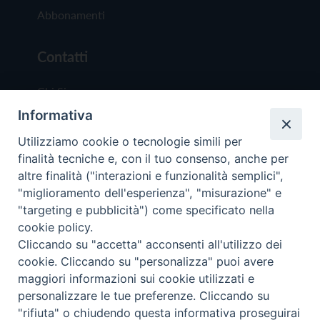
Abbonamenti
Contatti
Chi Siamo
Informativa
Redazione
Scrivici
Utilizziamo cookie o tecnologie simili per
finalità tecniche e, con il tuo consenso, anche per
altre finalità ("interazioni e funzionalità semplici",
"miglioramento dell'esperienza", "misurazione" e
"targeting e pubblicità") come specificato nella
cookie policy.
Copyright © 2019 - Tutti i diritti riservati - Vit
Cliccando su "accetta" acconsenti all'utilizzo dei
Trentina Editrice
cookie. Cliccando su "personalizza" puoi avere
maggiori informazioni sui cookie utilizzati e
Privacy Policy
personalizzare le tue preferenze. Cliccando su
Torna all'inizi
"rifiuta" o chiudendo questa informativa proseguirai