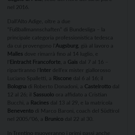
nel 2016.
Dall’Alto Adige, oltre a due
“Fußballmannschaften” di Bundesliga – la
principale categoria professionistica tedesca
da cui provengono l’
Augsburg
, già al lavoro a
Malles
dove rimarrà fino al 14 luglio, e
l’
Eintracht Francoforte
, a
Gais
dal 7 al 16 –
ripartiranno l’
Inter
dell’ex mister giallorosso
Luciano Spalletti, a
Riscone
dal 6 al 16; il
Bologna
di Roberto Donadoni, a
Castelrotto
dal
12 al 26; il
Sassuolo
ora affidato a Cristian
Bucchi, a
Racines
dal 13 al 29, e la matricola
Benevento
di Marco Baroni, coach del Südtirol
nel 2005/’06, a
Brunico
dal 22 al 30.
In Trentino muoveranno i primi passi anche