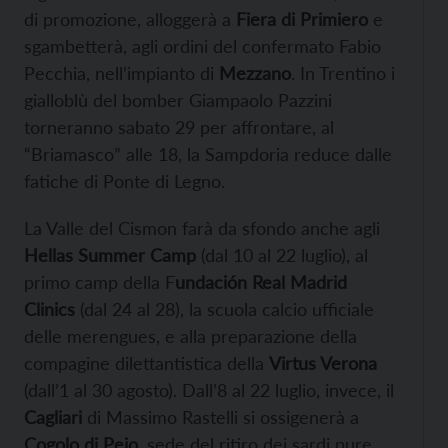
di promozione, alloggerà a
Fiera di Primiero
e
sgambetterà, agli ordini del confermato Fabio
Pecchia, nell’impianto di
Mezzano
. In Trentino i
gialloblù del bomber Giampaolo Pazzini
torneranno sabato 29 per affrontare, al
“Briamasco” alle 18, la Sampdoria reduce dalle
fatiche di Ponte di Legno.
La Valle del Cismon farà da sfondo anche agli
Hellas Summer Camp
(dal 10 al 22 luglio), al
primo camp della F
undación Real Madrid
Clinics
(dal 24 al 28), la scuola calcio ufficiale
delle merengues, e alla preparazione della
compagine dilettantistica della
Virtus Verona
(dall’1 al 30 agosto). Dall’8 al 22 luglio, invece, il
Cagliari
di Massimo Rastelli si ossigenerà a
Cogolo di Peio
, sede del ritiro dei sardi pure