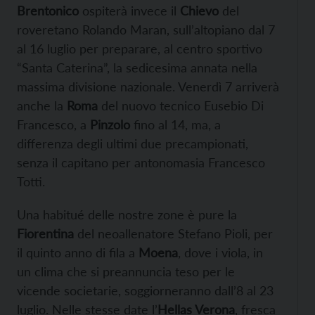
Brentonico
ospiterà invece il
Chievo
del
roveretano Rolando Maran, sull’altopiano dal 7
al 16 luglio per preparare, al centro sportivo
“Santa Caterina”, la sedicesima annata nella
massima divisione nazionale. Venerdì 7 arriverà
anche la
Roma
del nuovo tecnico Eusebio Di
Francesco, a
Pinzolo
fino al 14, ma, a
differenza degli ultimi due precampionati,
senza il capitano per antonomasia Francesco
Totti.
Una habitué delle nostre zone è pure la
Fiorentina
del neoallenatore Stefano Pioli, per
il quinto anno di fila a
Moena
, dove i viola, in
un clima che si preannuncia teso per le
vicende societarie, soggiorneranno dall’8 al 23
luglio. Nelle stesse date l’
Hellas Verona
, fresca