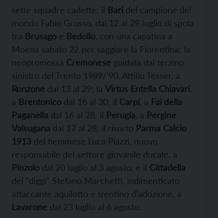
sette squadre cadette: il
Bari
del campione del
mondo Fabio Grosso, dal 12 al 29 luglio di spola
tra
Brusago
e
Bedollo
, con una capatina a
Moena sabato 22 per saggiare la Fiorentina; la
neopromossa
Cremonese
guidata dal terzino
sinistro del Trento 1989/’90, Attilio Tesser, a
Ronzone
dal 13 al 29; la
Virtus Entella Chiavari
,
a
Brentonico
dal 16 al 30; il
Carpi
, a
Fai della
Paganella
dal 16 al 28; il
Perugia
, a
Pergine
Valsugana
dal 17 al 28; il risorto
Parma Calcio
1913
del fiemmese Luca Piazzi, nuovo
responsabile del settore giovanile ducale, a
Pinzolo
dal 20 luglio al 3 agosto, e il
Cittadella
del “diggì” Stefano Marchetti, indimenticato
attaccante aquilotto e trentino d’adozione, a
Lavarone
dal 23 luglio al 6 agosto.