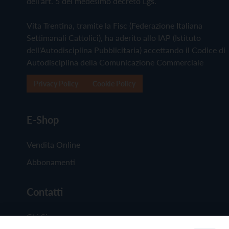
dell'art. 5 del medesimo decreto Lgs.
Vita Trentina, tramite la Fisc (Federazione Italiana
Settimanali Cattolici), ha aderito allo IAP (Istituto
dell'Autodisciplina Pubblicitaria) accettando il Codice di
Autodisciplina della Comunicazione Commerciale
Privacy Policy
Cookie Policy
E-Shop
Vendita Online
Abbonamenti
Contatti
Chi Siamo