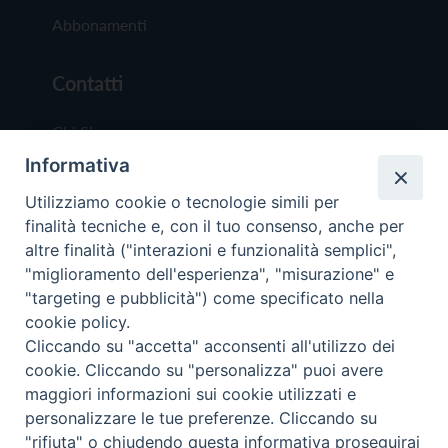
Abbonamenti
Contatti
Chi Siamo
Informativa
Redazione
Scrivici
Utilizziamo cookie o tecnologie simili per
finalità tecniche e, con il tuo consenso, anche per
altre finalità ("interazioni e funzionalità semplici",
"miglioramento dell'esperienza", "misurazione" e
"targeting e pubblicità") come specificato nella
cookie policy.
Copyright © 2019 - Tutti i diritti riservati - Vit
Cliccando su "accetta" acconsenti all'utilizzo dei
Trentina Editrice
cookie. Cliccando su "personalizza" puoi avere
maggiori informazioni sui cookie utilizzati e
Privacy Policy
personalizzare le tue preferenze. Cliccando su
Torna all'inizi
"rifiuta" o chiudendo questa informativa proseguirai